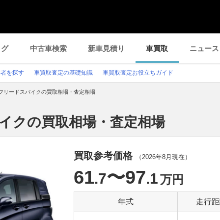
ログ
中古車検索
新車見積り
車買取
ニュース
業者を探す
車買取査定の基礎知識
車買取査定お役立ちガイド
フリードスパイクの買取相場・査定相場
パイクの買取相場・査定相場
買取参考価格
（
2026年8月
現在）
61
〜97
.7
.1
万円
年式
走行距