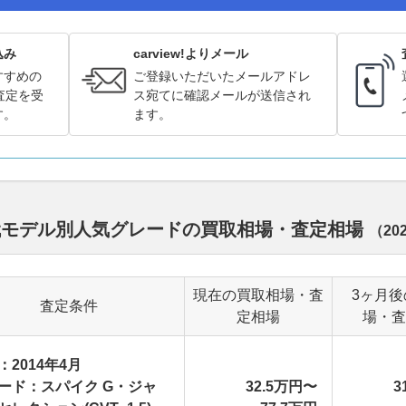
込み
carview!よりメール
すすめの
ご登録いただいたメールアドレ
査定を受
ス宛てに確認メールが送信され
す。
ます。
歴代モデル別人気グレードの買取相場・査定相場
（
20
現在の買取相場・査
3ヶ月後
査定条件
定相場
場・査
：2014年4月
ード：スパイク G・ジャ
32.5万円〜
3