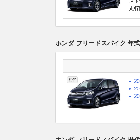
スト
走行
ホンダ フリードスパイク 年
初代
2
2
2
ホンダ フリードスパイク 歴