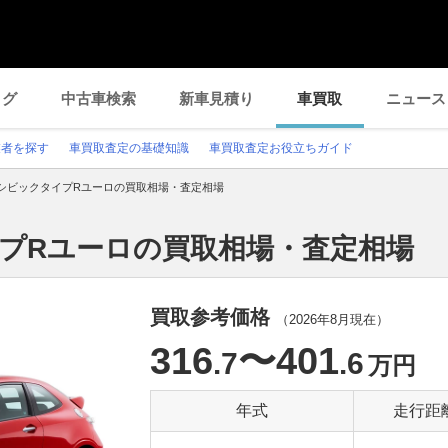
ログ
中古車検索
新車見積り
車買取
ニュース
業者を探す
車買取査定の基礎知識
車買取査定お役立ちガイド
シビックタイプRユーロの買取相場・査定相場
イプRユーロの買取相場・査定相場
買取参考価格
（
2026年8月
現在）
316
〜401
.7
.6
万円
年式
走行距