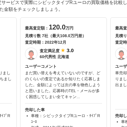
一括査定サービスで実際にシビックタイプRユーロの買取価格を比
した金額をチェックしましょう。
120.0
最高査定額：
万円
最高査
見積り数 7社（最大108.0万円差）
見積り
査定時期：
2022年12月
査定時
3.0
査定満足度
60代男性 北海道
ユーザーコメント
ユーザ
りまし
まだ買い替えを考えていないのですが、ど
車売却
立ちまし
のくらいの査定であるか知りたく応募しま
りまし
した。金額によっては次の車を物色しよう
出まし
と思いました。応募時のTEL・メールが多
く困惑してしまい全てキャン...
売却した車
ﾌﾟR
車種：シビックタイプRユーロ・ﾀｲﾌﾟR
売却し
ﾕｰﾛ
車