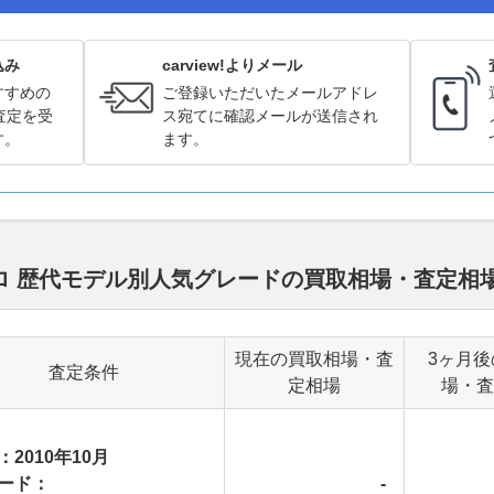
込み
carview!よりメール
すすめの
ご登録いただいたメールアドレ
査定を受
ス宛てに確認メールが送信され
す。
ます。
ロ 歴代モデル別人気グレードの買取相場・査定相
現在の買取相場・査
3ヶ月後
査定条件
定相場
場・査
：2010年10月
ード：
-