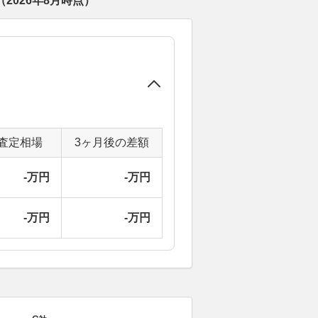
（
2026年8月
時点）
査定相場
3ヶ月後の差額
-万円
-万円
-万円
-万円