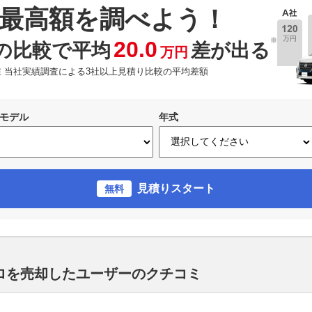
最高額を調べよう！
※
20.0
の比較で平均
差が出る
万円
現在 当社実績調査による3社以上見積り比較の平均差額
モデル
年式
見積りスタート
無料
ロを売却したユーザーのクチコミ