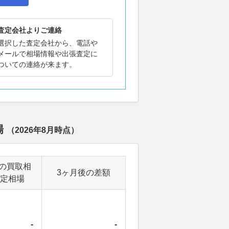
査定会社よりご連絡
選択した査定会社から、電話や
メールで相場情報や出張査定に
ついての連絡が来ます。
場
（
2026年8月
時点）
の買取相
3ヶ月後の差額
定相場
-
-