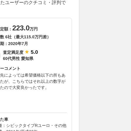
較したユーザーのクチコミ・評判で
223.0
定額：
万円
数 6社（最大115.0万円差）
期：
2020年7月
5.0
査定満足度
60代男性 愛知県
ーコメント
先によっては希望価格以下の所もあ
たが、こちらではそれ以上の数字が
たので大変良かったです。
た車
種：シビックタイプRユーロ・その他