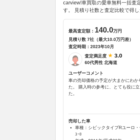
carview!車買取の愛車無料
す。 見積り社数と査定比較で得
140.0
最高査定額：
万円
見積り数 7社（最大10.0万円差）
査定時期：
2023年10月
3.0
査定満足度
60代男性 北海道
ユーザーコメント
車の売却価格の予定が大まかにわか
た。 購入時の参考に、とても役に
た。
売却した車
車種：シビックタイプRユーロ・ﾀｲ
ﾕｰﾛ