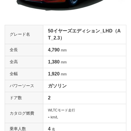
50イヤーズエディション_LHD（A
グレード名
T_2.3）
全長
4,790
mm
全高
1,380
mm
全幅
1,920
mm
パワーソース
ガソリン
ドア数
2
WLTCモード走行
カタログ燃費
-
km/L
乗車人数
4
名