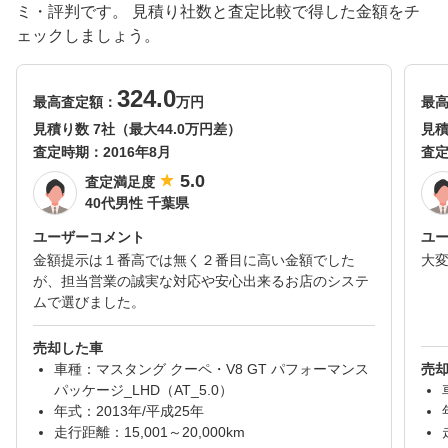
ミ・評判です。 見積り社数と査定比較で得した金額をチ
ェックしましょう。
324.0
最高査定額：
万円
最
見積り数 7社（最大44.0万円差）
見積
査定時期：
2016年8月
査
5.0
査定満足度
40代男性 千葉県
ユーザーコメント
ユ
金額提示は１番高では無く２番目に高い金額でした
大
が、担当営業の誠実な対応や安心出来るお店のシステ
ムで選びました。
売却した車
車種：マスタング クーペ・V8 GT パフォーマンス
売
パッケージ_LHD（AT_5.0）
年式：2013年/平成25年
走行距離：15,001～20,000km