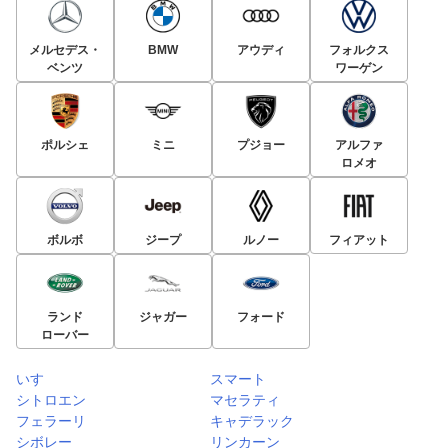
メルセデス・
BMW
アウディ
フォルクス
ベンツ
ワーゲン
ポルシェ
ミニ
プジョー
アルファ
ロメオ
ボルボ
ジープ
ルノー
フィアット
ランド
ジャガー
フォード
ローバー
いすゞ
スマート
シトロエン
マセラティ
フェラーリ
キャデラック
シボレー
リンカーン