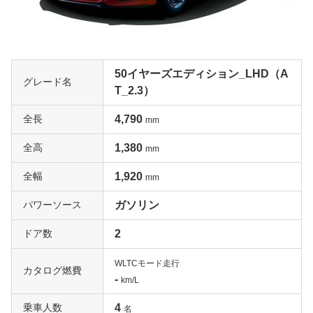
50イヤーズエディション_LHD（A
グレード名
T_2.3）
全長
4,790
mm
全高
1,380
mm
全幅
1,920
mm
パワーソース
ガソリン
ドア数
2
WLTCモード走行
カタログ燃費
-
km/L
乗車人数
4
名