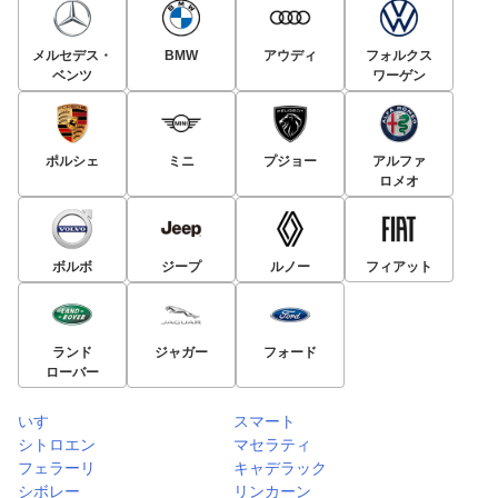
メルセデス・
BMW
アウディ
フォルクス
ベンツ
ワーゲン
ポルシェ
ミニ
プジョー
アルファ
ロメオ
ボルボ
ジープ
ルノー
フィアット
ランド
ジャガー
フォード
ローバー
いすゞ
スマート
シトロエン
マセラティ
フェラーリ
キャデラック
シボレー
リンカーン