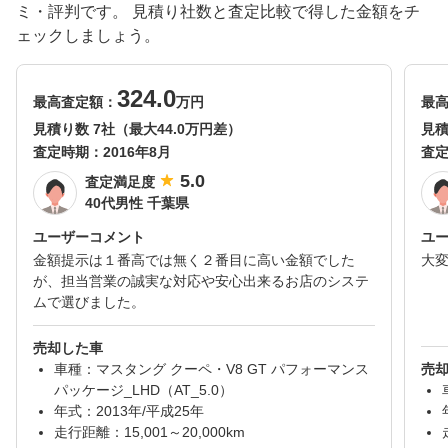
ミ・評判です。 見積り社数と査定比較で得した金額をチ
ェックしましょう。
324.0
最高査定額：
万円
最
見積り数 7社（最大44.0万円差）
見積
査定時期：
2016年8月
査
5.0
査定満足度
40代男性 千葉県
ユーザーコメント
ユ
金額提示は１番高では無く２番目に高い金額でした
大
が、担当営業の誠実な対応や安心出来るお店のシステ
ムで選びました。
売却した車
車種：マスタング クーペ・V8 GT パフォーマンス
売
パッケージ_LHD（AT_5.0）
年式：2013年/平成25年
走行距離：15,001～20,000km