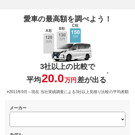
愛車の最高額を調べよう！
3社以上の比較で
※
20.0
平均
差が出る
万円
※2011年9月～現在 当社実績調査による3社以上見積り比較の平均差額
メーカー
モデル