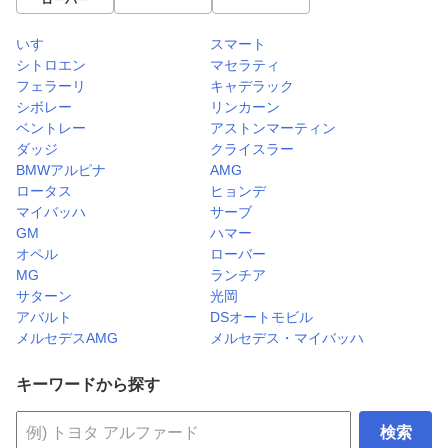
いすゞ
スマート
シトロエン
マセラティ
フェラーリ
キャデラック
シボレー
リンカーン
ベントレー
アストンマーティン
ダッジ
クライスラー
BMWアルピナ
AMG
ロータス
ヒョンデ
マイバッハ
サーブ
GM
ハマー
オペル
ローバー
MG
ランチア
サターン
光岡
アバルト
DSオートモビル
メルセデスAMG
メルセデス・マイバッハ
キーワードから探す
検索