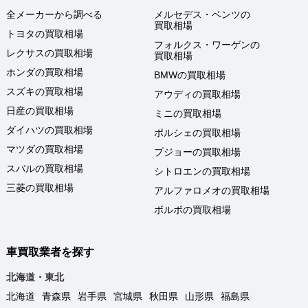
全メーカーから調べる
メルセデス・ベンツの
買取相場
トヨタの買取相場
フォルクス・ワーゲンの
レクサスの買取相場
買取相場
ホンダの買取相場
BMWの買取相場
スズキの買取相場
アウディの買取相場
日産の買取相場
ミニの買取相場
ダイハツの買取相場
ポルシェの買取相場
マツダの買取相場
プジョーの買取相場
スバルの買取相場
シトロエンの買取相場
三菱の買取相場
アルファロメオの買取相場
ボルボの買取相場
車買取業者を探す
北海道・東北
北海道
青森県
岩手県
宮城県
秋田県
山形県
福島県