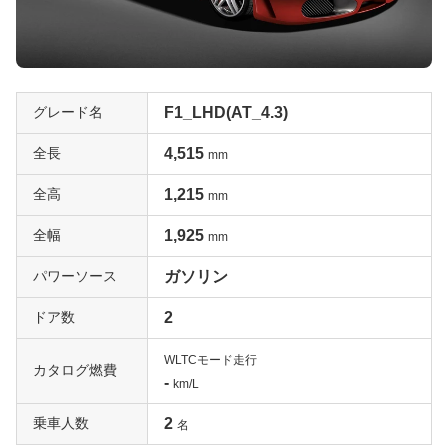
グレード名
F1_LHD(AT_4.3)
全長
4,515
mm
全高
1,215
mm
全幅
1,925
mm
パワーソース
ガソリン
ドア数
2
WLTCモード走行
カタログ燃費
-
km/L
乗車人数
2
名