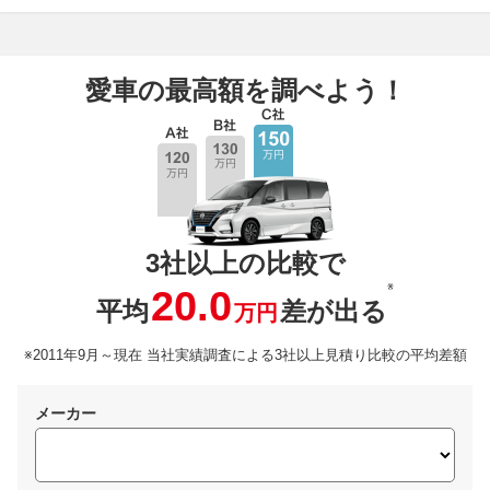
愛車の最高額を調べよう！
3社以上の比較で
※
20.0
平均
差が出る
万円
※2011年9月～現在 当社実績調査による3社以上見積り比較の平均差額
メーカー