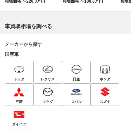
相場価格 〜226.3万円
相場価格 〜186.6万円
相場価
車買取相場を調べる
メーカーから探す
国産車
トヨタ
レクサス
日産
ホンダ
三菱
マツダ
スバル
スズキ
ダイハツ