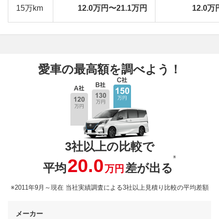
15万km
12.0万円〜21.1万円
12.0万
愛車の最高額を調べよう！
3社以上の比較で
※
20.0
平均
差が出る
万円
※2011年9月～現在 当社実績調査による3社以上見積り比較の平均差額
メーカー