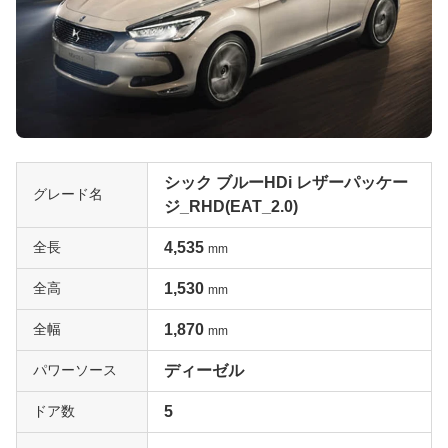
シック ブルーHDi レザーパッケー
グレード名
ジ_RHD(EAT_2.0)
全長
4,535
mm
全高
1,530
mm
全幅
1,870
mm
パワーソース
ディーゼル
ドア数
5