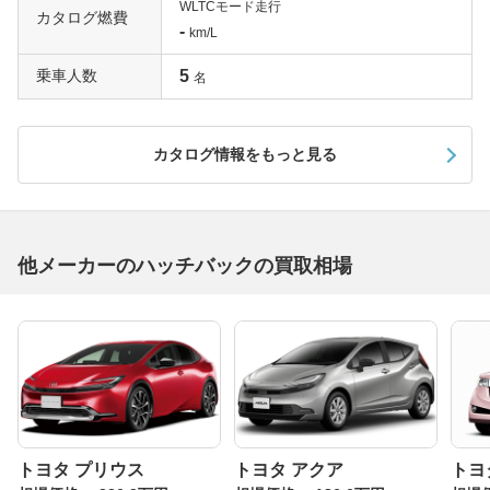
WLTCモード走行
カタログ燃費
-
km/L
乗車人数
5
名
カタログ情報をもっと見る
他メーカーのハッチバックの買取相場
トヨタ プリウス
トヨタ アクア
トヨ