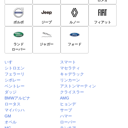
ロメオ
ボルボ
ジープ
ルノー
フィアット
ランド
ジャガー
フォード
ローバー
いすゞ
スマート
シトロエン
マセラティ
フェラーリ
キャデラック
シボレー
リンカーン
ベントレー
アストンマーティン
ダッジ
クライスラー
BMWアルピナ
AMG
ロータス
ヒョンデ
マイバッハ
サーブ
GM
ハマー
オペル
ローバー
MG
ランチア