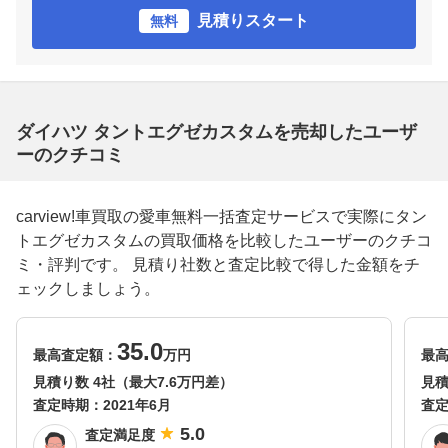
見積りスタート
無料
ダイハツ タントエグゼカスタムを売却したユーザ
ーのクチコミ
carview!車買取の愛車無料一括査定サービスで実際にタン
トエグゼカスタムの買取価格を比較したユーザーのクチコ
ミ・評判です。 見積り社数と査定比較で得した金額をチ
ェックしましょう。
35.0
最高査定額：
万円
最
見積り数 4社（最大7.6万円差）
見積
査定時期：
2021年6月
査
5.0
査定満足度