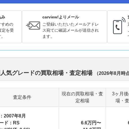
込み
carview!よりメール
すすめの
ご登録いただいたメールアドレ
査定を受
ス宛てに確認メールが送信され
す。
ます。
別人気グレードの買取相場・査定相場
（
2026年8月
時
現在の買取相場・査
3ヶ月
査定条件
定相場
場・
：2007年8月
ード：RS
6.6万円〜