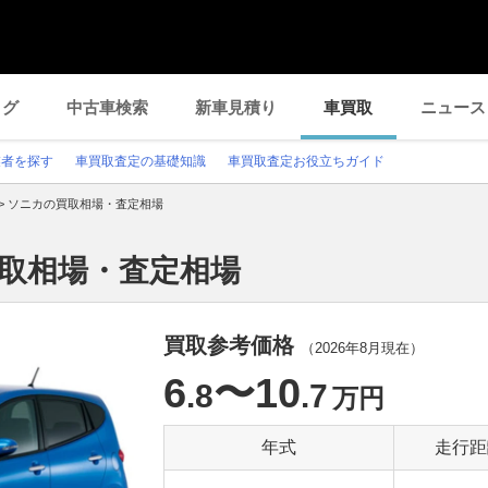
ログ
中古車検索
新車見積り
車買取
ニュース
業者を探す
車買取査定の基礎知識
車買取査定お役立ちガイド
>
ソニカの買取相場・査定相場
買取相場・査定相場
買取参考価格
（
2026年8月
現在）
6
〜10
.8
.7
万円
年式
走行距