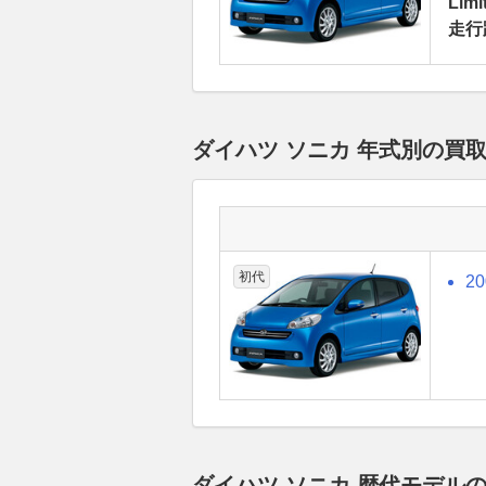
Limi
走行
ダイハツ ソニカ 年式別の買
初代
2
ダイハツ ソニカ 歴代モデル