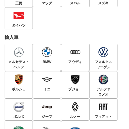
三菱
マツダ
スバル
スズキ
ダイハツ
輸入車
メルセデス・
BMW
アウディ
フォルクス
ベンツ
ワーゲン
ポルシェ
ミニ
プジョー
アルファ
ロメオ
ボルボ
ジープ
ルノー
フィアット