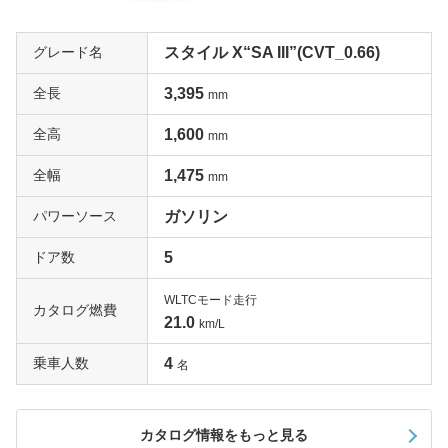
グレード名
スタイル X“SA III”(CVT_0.66)
全長
3,395
mm
全高
1,600
mm
全幅
1,475
mm
パワーソース
ガソリン
ドア数
5
WLTCモード走行
カタログ燃費
21.0
km/L
乗車人数
4
名
カタログ情報をもっと見る