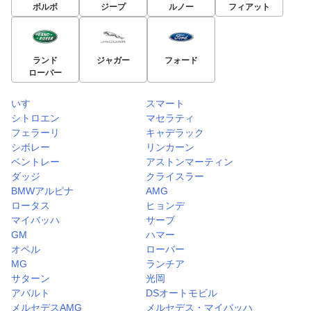
ボルボ
ジープ
ルノー
フィアット
ランド
ジャガー
フォード
ローバー
いすゞ
スマート
シトロエン
マセラティ
フェラーリ
キャデラック
シボレー
リンカーン
ベントレー
アストンマーティン
ダッジ
クライスラー
BMWアルピナ
AMG
ロータス
ヒョンデ
マイバッハ
サーブ
GM
ハマー
オペル
ローバー
MG
ランチア
サターン
光岡
アバルト
DSオートモビル
メルセデスAMG
メルセデス・マイバッハ