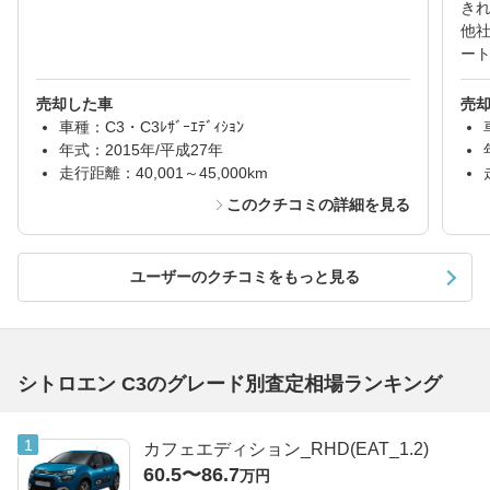
き
他
ー
売却した車
売
車種：C3・C3ﾚｻﾞｰｴﾃﾞｨｼｮﾝ
年式：2015年/平成27年
走行距離：40,001～45,000km
このクチコミの詳細を見る
ユーザーのクチコミをもっと見る
シトロエン C3のグレード別査定相場ランキング
カフェエディション_RHD(EAT_1.2)
60.5〜86.7
万円