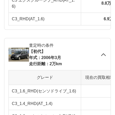
C3 エクスクルーシブ_RHD(AT_1.
8.8万
6)
C3_RHD(AT_1.6)
6.9
査定時の条件
【初代】
年式：2006年3月
走行距離：2万km
グレード
現在の買取相場
C3_1.6_RHD(センソドライブ_1.6)
C3_1.4_RHD(AT_1.4)