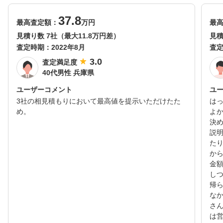
37.8
最高査定額：
万円
最
見積り数 7社（最大11.8万円差）
見積
査定時期：
2022年8月
査
3.0
査定満足度
40代男性 兵庫県
ユーザーコメント
ユ
3社の相見積もりにおいて最高値を提示いただけたた
は
め。
よ
決
説
た
か
金
し
帰
な
さ
は