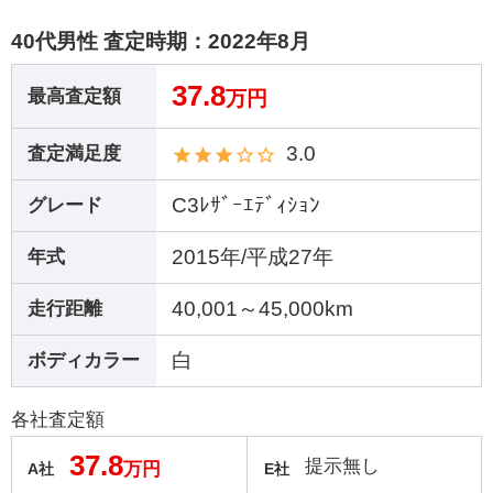
40代男性 査定時期：
2022年8月
37.8
最高査定額
万円
3.0
査定満足度
C3ﾚｻﾞｰｴﾃﾞｨｼｮﾝ
グレード
2015年/平成27年
年式
40,001～45,000km
走行距離
白
ボディカラー
各社査定額
37.8
提示無し
万円
A社
E社