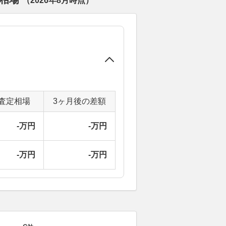
（
2026年8月
時点）
査定相場
3ヶ月後の差額
-万円
-万円
-万円
-万円