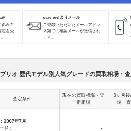
込み
carview!よりメール
すすめの
ご登録いただいたメールアドレ
査定を受
ス宛てに確認メールが送信され
す。
ます。
カブリオ 歴代モデル別人気グレードの買取相場・
現在の買取相場・査
3ヶ月後
査定条件
定相場
場・査
：2007年7月
ード：
-