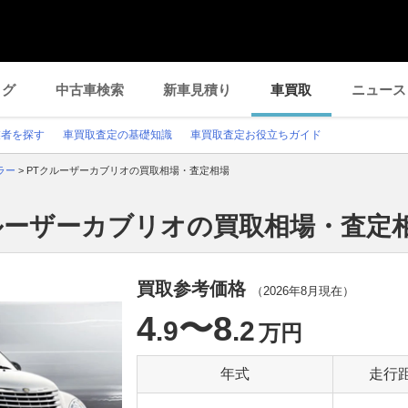
ログ
中古車検索
新車見積り
車買取
ニュース
業者を探す
車買取査定の基礎知識
車買取査定お役立ちガイド
ラー
>
PTクルーザーカブリオの買取相場・査定相場
ルーザーカブリオの買取相場・査定
買取参考価格
（
2026年8月
現在）
4
〜8
.9
.2
万円
年式
走行