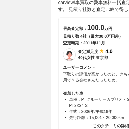
carview!車買取の愛車無料
す。 見積り社数と査定比較で得
100.0
最高査定額：
万円
見積り数 4社（最大30.0万円差）
査定時期：
2011年11月
4.0
査定満足度
40代女性 東京都
ユーザーコメント
下取りの評価が高かったのと、きち
用できる会社さんだったため。
売却した車
車種：PTクルーザーカブリオ・G
PT2K24 S
年式：2006年/平成18年
走行距離：15,001～20,000km
このクチコミの詳