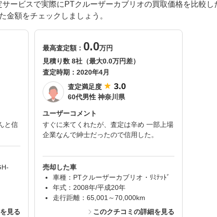
一括査定サービスで実際にPTクルーザーカブリオの買取価格を比較
した金額をチェックしましょう。
0.0
最高査定額：
万円
見積り数 8社（最大0.0万円差）
査定時期：
2020年4月
3.0
査定満足度
60代男性 神奈川県
ユーザーコメント
んと信
すぐに来てくれたが、査定は辛め 一部上場
企業なんで紳士だったので信用した。
H-
売却した車
車種：PTクルーザーカブリオ・ﾘﾐﾃｯﾄﾞ
年式：2008年/平成20年
走行距離：65,001～70,000km
細を見る
このクチコミの詳細を見る