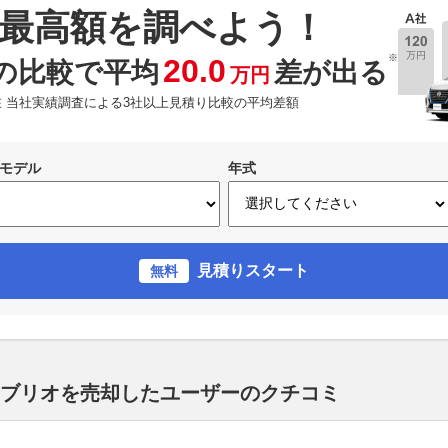
最高額を調べよう！
※
20.0
の比較で平均
差が出る
万円
現在 当社実績調査による3社以上見積り比較の平均差額
モデル
年式
見積りスタート
無料
カブリオを売却したユーザーのクチコミ