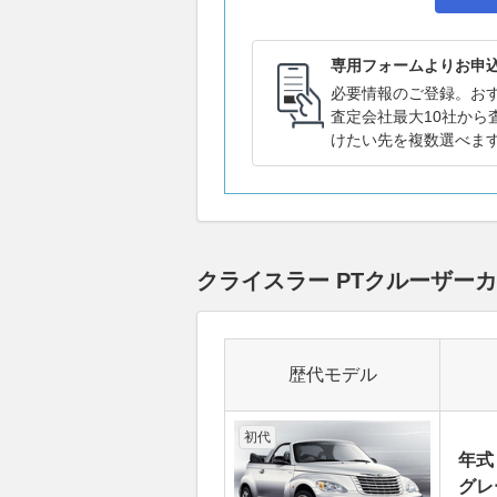
専用フォームよりお申
必要情報のご登録。お
査定会社最大10社から
けたい先を複数選べま
クライスラー PTクルーザー
歴代モデル
初代
年式
グレ