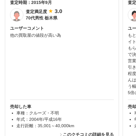
査定時期：
2015年9月
査
3.0
査定満足度
70代男性 栃木県
ユーザーコメント
ユ
他の買取屋の値段が高い為
も
イ
も
で
営
引
程
ん
う
5
売却した車
売
車種：クルーズ・不明
年式：2004年/平成16年
走行距離：35,001～40,000km
このクチコミの詳細を見る