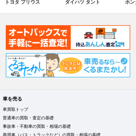
トヨタ プリウス
ダイハツ タント
ホンダ
車を売る
車買取トップ
普通車の買取・査定の基礎
事故車・不動車の買取・相場の基礎
商用車（バス・トラックなど）の買取・相場の基礎