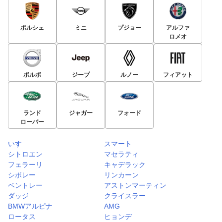
ポルシェ
ミニ
プジョー
アルファ
ロメオ
ボルボ
ジープ
ルノー
フィアット
ランド
ジャガー
フォード
ローバー
いすゞ
スマート
シトロエン
マセラティ
フェラーリ
キャデラック
シボレー
リンカーン
ベントレー
アストンマーティン
ダッジ
クライスラー
BMWアルピナ
AMG
ロータス
ヒョンデ