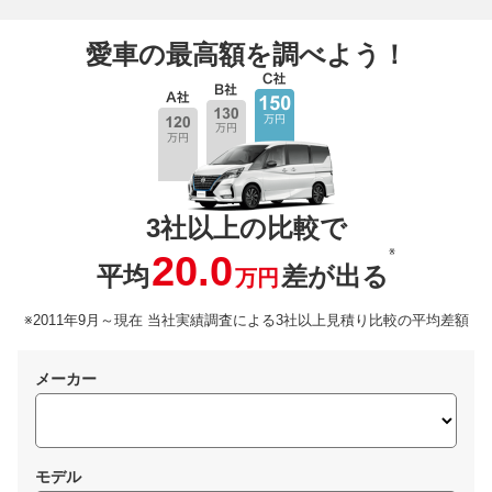
愛車の最高額を調べよう！
3社以上の比較で
※
20.0
平均
差が出る
万円
※2011年9月～現在 当社実績調査による3社以上見積り比較の平均差額
メーカー
モデル