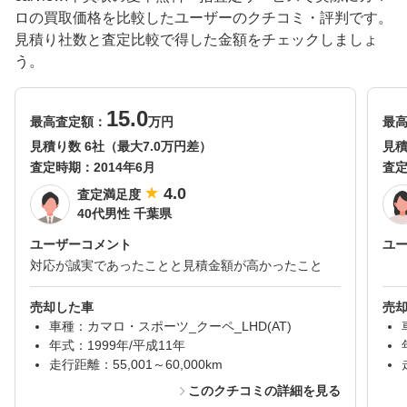
ロの買取価格を比較したユーザーのクチコミ・評判です。
見積り社数と査定比較で得した金額をチェックしましょ
う。
15.0
最高査定額：
万円
最
見積り数 6社（最大7.0万円差）
見積
査定時期：
2014年6月
査
4.0
査定満足度
40代男性 千葉県
ユーザーコメント
ユ
対応が誠実であったことと見積金額が高かったこと
売却した車
売
車種：カマロ・スポーツ_クーペ_LHD(AT)
年式：1999年/平成11年
走行距離：55,001～60,000km
このクチコミの詳細を見る