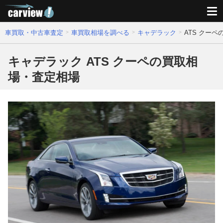
車買取・中古車査定
車買取相場を調べる
キャデラック
ATS クー
キャデラック ATS クーペの買取相
場・査定相場