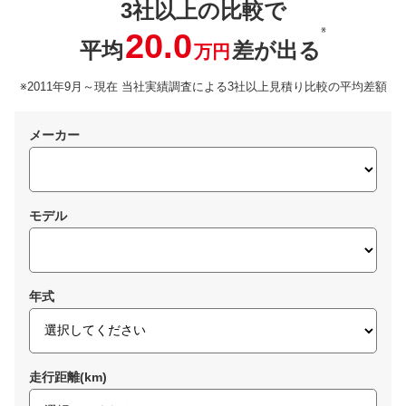
3社以上の比較で
※
20.0
平均
差が出る
万円
※2011年9月～現在 当社実績調査による3社以上見積り比較の平均差額
メーカー
モデル
年式
走行距離(km)