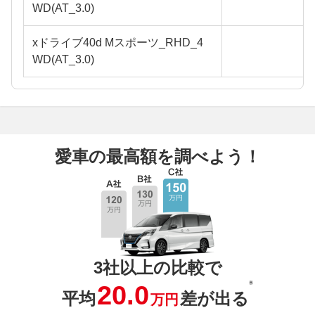
WD(AT_3.0)
xドライブ40d Mスポーツ_RHD_4
WD(AT_3.0)
愛車の最高額を調べよう！
3社以上の比較で
※
20.0
平均
差が出る
万円