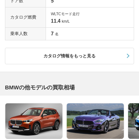
ドア数
5
WLTCモード走行
カタログ燃費
11.4
km/L
乗車人数
7
名
カタログ情報をもっと見る
BMWの他モデルの買取相場