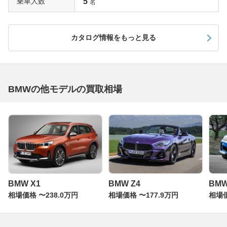
乗車人数
5
名
カタログ情報をもっと見る
BMWの他モデルの買取相場
BMW X1
BMW Z4
BM
相場価格 〜238.0万円
相場価格 〜177.9万円
相場価