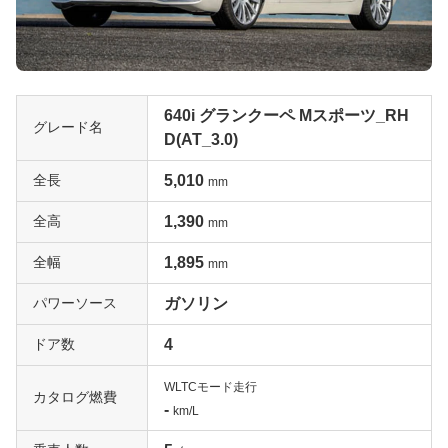
640i グランクーペ Mスポーツ_RH
グレード名
D(AT_3.0)
全長
5,010
mm
全高
1,390
mm
全幅
1,895
mm
パワーソース
ガソリン
ドア数
4
WLTCモード走行
カタログ燃費
-
km/L