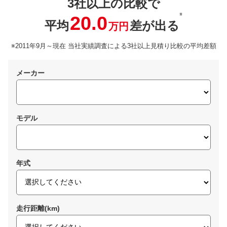
3社以上の比較で
※
20.0
平均
差が出る
万円
※2011年9月～現在 当社実績調査による3社以上見積り比較の平均差額
メーカー
モデル
年式
走行距離(km)