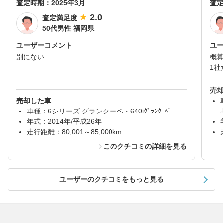
査定時期：
2025年3月
査
2.0
査定満足度
50代男性 福岡県
ユーザーコメント
ユ
別にない
概
1社
売
売却した車
車種：6シリーズ グランクーペ・640iｸﾞﾗﾝｸｰﾍﾟ
年式：2014年/平成26年
走行距離：80,001～85,000km
このクチコミの詳細を見る
ユーザーのクチコミをもっと見る