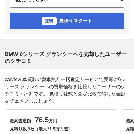
見積りスタート
無料
BMW 6シリーズ グランクーペを売却したユーザー
のクチコミ
carview!車買取の愛車無料一括査定サービスで実際に6シ
リーズ グランクーペの買取価格を比較したユーザーのク
チコミ・評判です。 見積り社数と査定比較で得した金額
をチェックしましょう。
76.5
最高査定額：
万円
最
見積り数 9社（最大21.5万円差）
見積