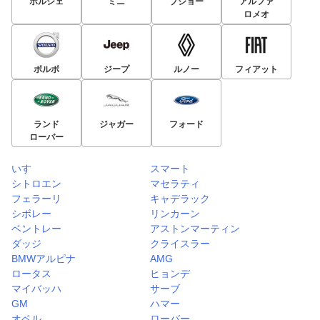
ポルシェ
ミニ
プジョー
アルファ
ロメオ
ボルボ
ジープ
ルノー
フィアット
ランド
ジャガー
フォード
ローバー
いすゞ
スマート
シトロエン
マセラティ
フェラーリ
キャデラック
シボレー
リンカーン
ベントレー
アストンマーティン
ダッジ
クライスラー
BMWアルピナ
AMG
ロータス
ヒョンデ
マイバッハ
サーブ
GM
ハマー
オペル
ローバー