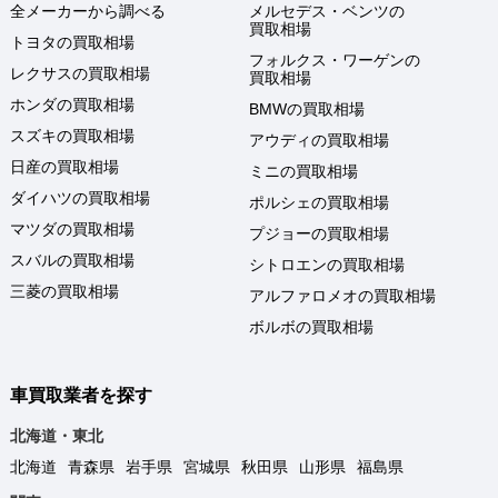
全メーカーから調べる
メルセデス・ベンツの
買取相場
トヨタの買取相場
フォルクス・ワーゲンの
レクサスの買取相場
買取相場
ホンダの買取相場
BMWの買取相場
スズキの買取相場
アウディの買取相場
日産の買取相場
ミニの買取相場
ダイハツの買取相場
ポルシェの買取相場
マツダの買取相場
プジョーの買取相場
スバルの買取相場
シトロエンの買取相場
三菱の買取相場
アルファロメオの買取相場
ボルボの買取相場
車買取業者を探す
北海道・東北
北海道
青森県
岩手県
宮城県
秋田県
山形県
福島県