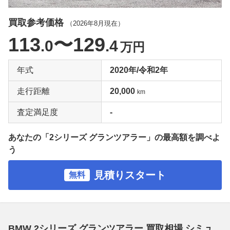
買取参考価格
（
2026年8月
現在）
113
〜129
.0
.4
万円
年式
2020年/令和2年
走行距離
20,000
km
査定満足度
-
あなたの「2シリーズ グランツアラー」の最高額を調べよ
う
見積りスタート
無料
BMW 2シリーズ グランツアラー 買取相場 シミュ