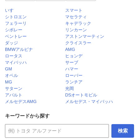
いすゞ
スマート
シトロエン
マセラティ
フェラーリ
キャデラック
シボレー
リンカーン
ベントレー
アストンマーティン
ダッジ
クライスラー
BMWアルピナ
AMG
ロータス
ヒョンデ
マイバッハ
サーブ
GM
ハマー
オペル
ローバー
MG
ランチア
サターン
光岡
アバルト
DSオートモビル
メルセデスAMG
メルセデス・マイバッハ
キーワードから探す
検索