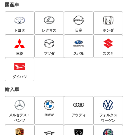
国産車
トヨタ
レクサス
日産
ホンダ
三菱
マツダ
スバル
スズキ
ダイハツ
輸入車
メルセデス・
BMW
アウディ
フォルクス
ベンツ
ワーゲン