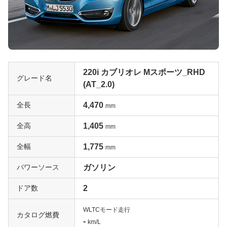
220i カブリオレ Mスポーツ_RHD
グレード名
(AT_2.0)
全長
4,470
mm
全高
1,405
mm
全幅
1,775
mm
パワーソース
ガソリン
ドア数
2
WLTCモード走行
カタログ燃費
-
km/L