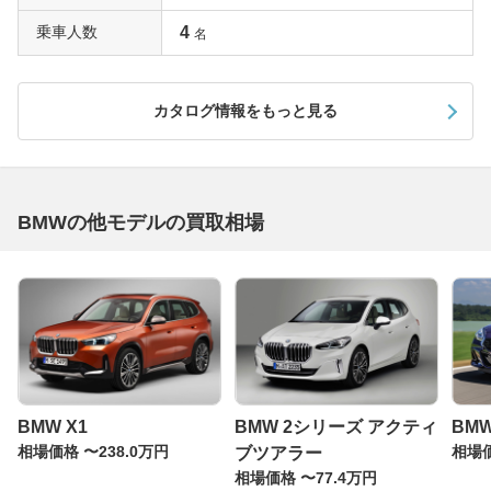
乗車人数
4
名
カタログ情報をもっと見る
BMWの他モデルの買取相場
BMW X1
BMW 2シリーズ アクティ
BMW
相場価格 〜238.0万円
相場価
ブツアラー
相場価格 〜77.4万円