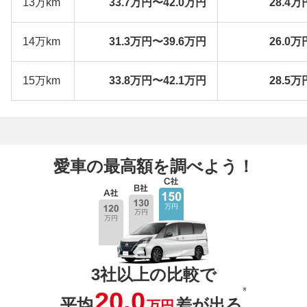
13万km
33.7万円〜42.0万円
28.4万
14万km
31.3万円〜39.6万円
26.0万
15万km
33.8万円〜42.1万円
28.5万
愛車の最高額を調べよう！
3社以上の比較で
※
20.0
平均
差が出る
万円