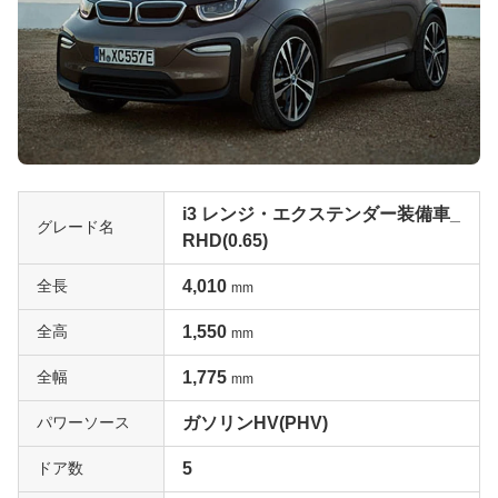
i3 レンジ・エクステンダー装備車_
グレード名
RHD(0.65)
全長
4,010
mm
全高
1,550
mm
全幅
1,775
mm
パワーソース
ガソリンHV(PHV)
ドア数
5