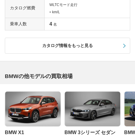
WLTCモード走行
カタログ燃費
-
km/L
乗車人数
4
名
カタログ情報をもっと見る
BMWの他モデルの買取相場
BMW X1
BMW 3シリーズ セダン
BMW