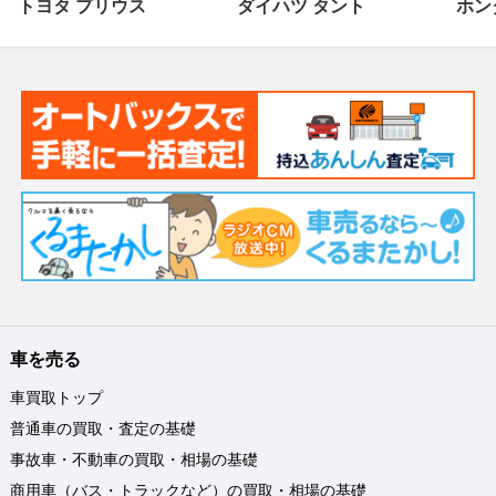
トヨタ プリウス
ダイハツ タント
ホンダ
車を売る
車買取トップ
普通車の買取・査定の基礎
事故車・不動車の買取・相場の基礎
商用車（バス・トラックなど）の買取・相場の基礎