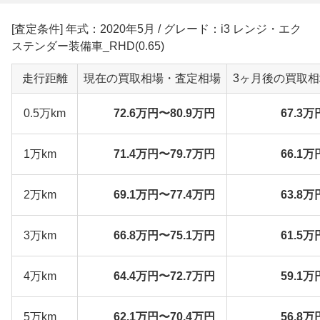
[査定条件] 年式：2020年5月 / グレード：i3 レンジ・エク
ステンダー装備車_RHD(0.65)
走行距離
現在の買取相場・査定相場
3ヶ月後の買取
0.5万km
72.6万円〜80.9万円
67.3万
1万km
71.4万円〜79.7万円
66.1万
2万km
69.1万円〜77.4万円
63.8万
3万km
66.8万円〜75.1万円
61.5万
4万km
64.4万円〜72.7万円
59.1万
5万km
62.1万円〜70.4万円
56.8万