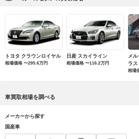
トヨタ クラウンロイヤル
日産 スカイライン
メル
相場価格 〜295.6万円
相場価格 〜116.2万円
ラス
相場価
車買取相場を調べる
メーカーから探す
国産車