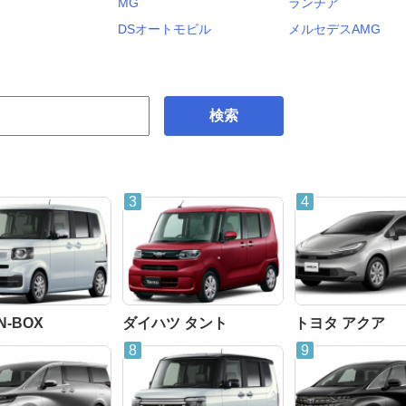
MG
ランチア
DSオートモビル
メルセデスAMG
検索
N-BOX
ダイハツ タント
トヨタ アクア