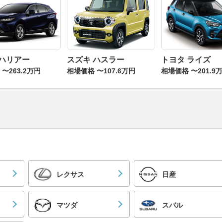
 ハリアー
スズキ ハスラー
トヨタ ライズ
〜263.2万円
相場価格 〜107.6万円
相場価格 〜201.9
レクサス
日産
マツダ
スバル