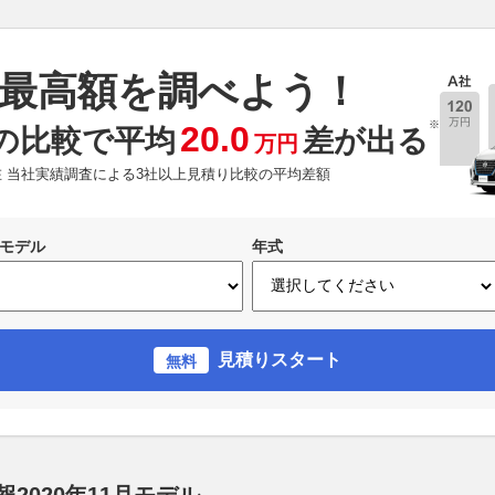
最高額を調べよう！
※
20.0
の比較で平均
差が出る
万円
現在 当社実績調査による3社以上見積り比較の平均差額
モデル
年式
見積りスタート
無料