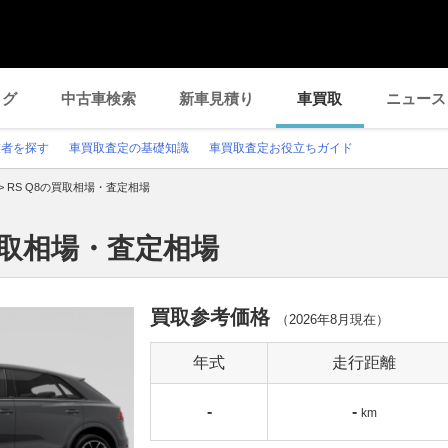
ログ
中古車検索
新車見積り
車買取
ニュース
業者を探す
車買取査定の基礎知識
車買取査定お役立ちガイド
>
RS Q8の買取相場・査定相場
買取相場・査定相場
買取参考価格
（
2026年8月
現在）
年式
走行距離
-
-
km