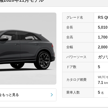
報2020年11月モデル
グレード名
RS Q
全長
5,010
全高
1,700
全幅
2,000
パワーソース
ガソリ
ドア数
5
WLTC
カタログ燃費
7.1
km
乗車人数
5
名
をもっと見る