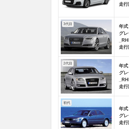
走行
3代目
年式
グレー
_RH
走行
2代目
年式
グレ
_RH
走行
初代
年式
グレ
走行