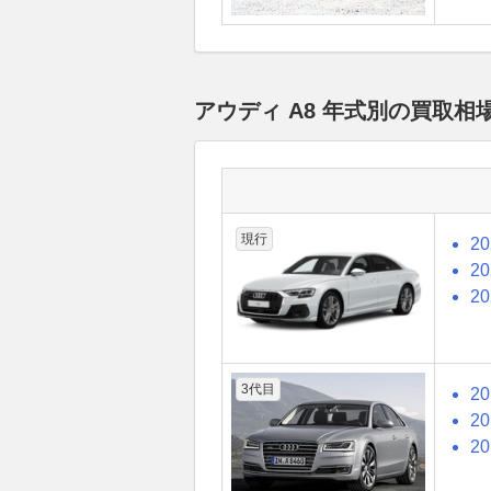
アウディ A8 年式別の買取
現行
2
2
2
3代目
2
2
2