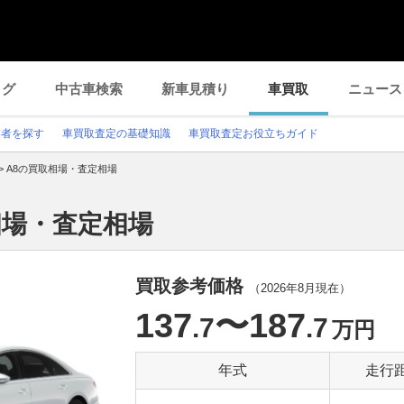
ログ
中古車検索
新車見積り
車買取
ニュース
業者を探す
車買取査定の基礎知識
車買取査定お役立ちガイド
>
A8の買取相場・査定相場
相場・査定相場
買取参考価格
（
2026年8月
現在）
137
〜187
.7
.7
万円
年式
走行