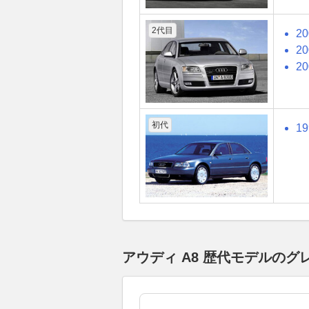
2代目
2
2
2
初代
1
アウディ A8 歴代モデルの