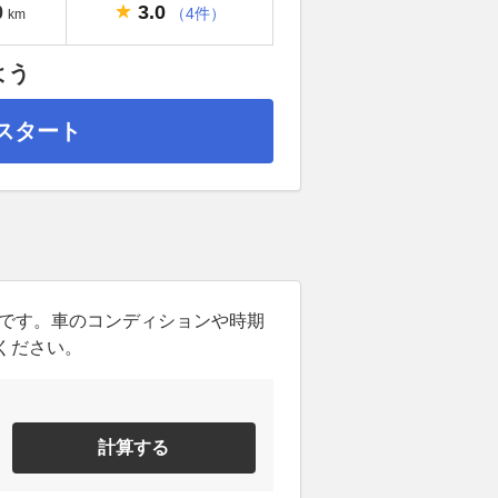
3.0
0
（4件）
km
よう
スタート
ンです。車のコンディションや時期
ください。
計算する