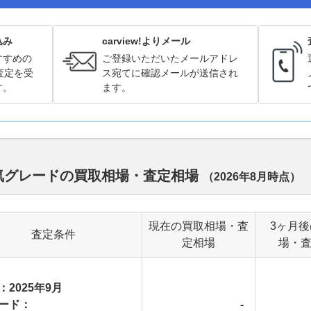
込み
carview!よりメール
すすめの
ご登録いただいたメールアドレ
査定を受
ス宛てに確認メールが送信され
す。
ます。
人気グレードの買取相場・査定相場
（
2026年8月
時点）
現在の買取相場・査
3ヶ月
査定条件
定相場
場・
：2025年9月
ード：
-