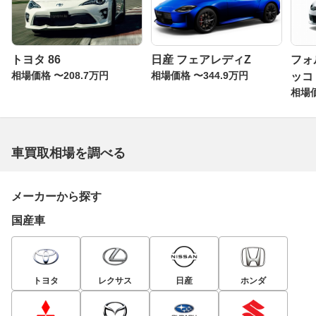
トヨタ 86
日産 フェアレディZ
フォ
相場価格 〜208.7万円
相場価格 〜344.9万円
ッコ
相場価
車買取相場を調べる
メーカーから探す
国産車
トヨタ
レクサス
日産
ホンダ