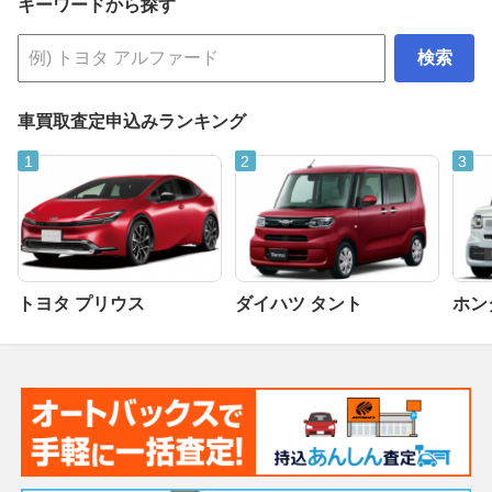
キーワードから探す
検索
車買取査定申込みランキング
トヨタ プリウス
ダイハツ タント
ホンダ