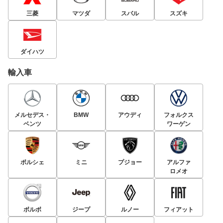
三菱
マツダ
スバル
スズキ
ダイハツ
輸入車
メルセデス・
BMW
アウディ
フォルクス
ベンツ
ワーゲン
ポルシェ
ミニ
プジョー
アルファ
ロメオ
ボルボ
ジープ
ルノー
フィアット