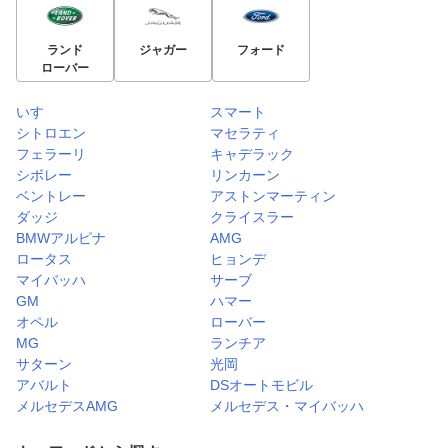
ランド
ジャガー
フォード
ローバー
いすゞ
スマート
シトロエン
マセラティ
フェラーリ
キャデラック
シボレー
リンカーン
ベントレー
アストンマーティン
ダッジ
クライスラー
BMWアルピナ
AMG
ロータス
ヒョンデ
マイバッハ
サーブ
GM
ハマー
オペル
ローバー
MG
ランチア
サターン
光岡
アバルト
DSオートモビル
メルセデスAMG
メルセデス・マイバッハ