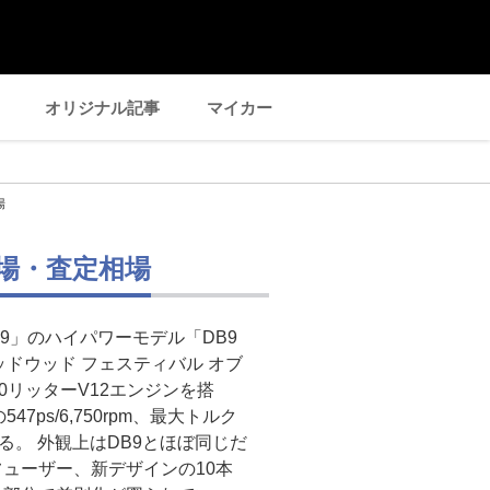
オリジナル記事
マイカー
場
相場・査定相場
9」のハイパワーモデル「DB9
ッドウッド フェスティバル オブ
.0リッターV12エンジンを搭
7ps/6,750rpm、最大トルク
揮する。 外観上はDB9とほぼ同じだ
ューザー、新デザインの10本