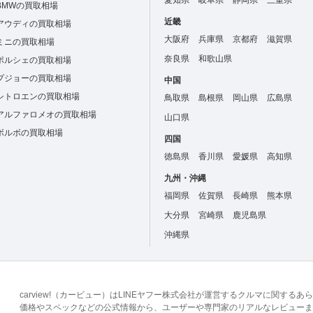
愛知県
岐阜県
静岡県
三重県
BMWの買取相場
近畿
アウディの買取相場
大阪府
兵庫県
京都府
滋賀県
ミニの買取相場
奈良県
和歌山県
ポルシェの買取相場
プジョーの買取相場
中国
シトロエンの買取相場
鳥取県
島根県
岡山県
広島県
アルファロメオの買取相場
山口県
ボルボの買取相場
四国
徳島県
香川県
愛媛県
高知県
九州・沖縄
福岡県
佐賀県
長崎県
熊本県
大分県
宮崎県
鹿児島県
沖縄県
carview!（カービュー）はLINEヤフー株式会社が運営するクルマに関す
価格やスペックなどの公式情報から、ユーザーや専門家のリアルなレビューま