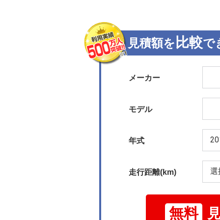
比較
見積額を
で
メーカー
モデル
年式
走行距離(km)
無料