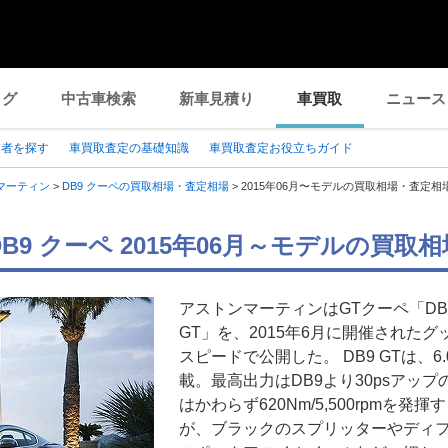
ログ
中古車検索
新車見積り
車買取
ニュース
業者を探す
車買取査定の基礎知識
車買取査定お役立ちガイド
マーティン
>
DB9 クーペの買取相場・査定相場
>
2015年06月〜モデルの買取相場・査定相
B9 クーペ 2015年06月～モデルの買取
アストンマーティンはGTクーペ「DB
GT」を、2015年6月に開催されたグ
スピードで公開した。 DB9 GTは、6
載。最高出力はDB9より30psアップの54
はかわらず620Nm/5,500rpmを発
が、ブラックのスプリッターやディフ