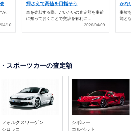
法も
押さえて高値を目指そう
かな
すか、
車を売却する際、だいたいの査定額を事前
事故
に知っておくことで交渉を有利に…
能と
/04/10
2026/04/09
・スポーツカーの査定額
フォルクスワーゲン
シボレー
シロッコ
コルベット