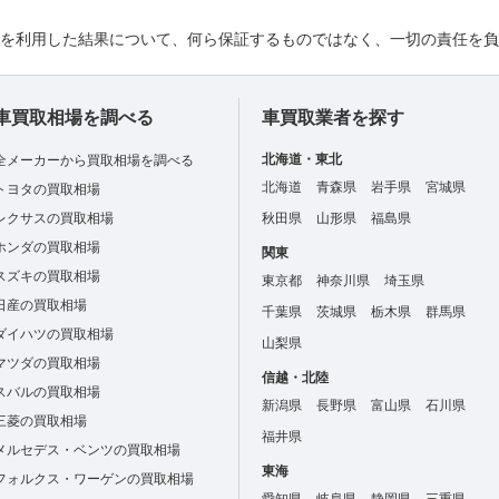
れを利用した結果について、何ら保証するものではなく、一切の責任を
車買取相場を調べる
車買取業者を探す
北海道・東北
全メーカーから買取相場を調べる
北海道
青森県
岩手県
宮城県
トヨタの買取相場
レクサスの買取相場
秋田県
山形県
福島県
ホンダの買取相場
関東
スズキの買取相場
東京都
神奈川県
埼玉県
日産の買取相場
千葉県
茨城県
栃木県
群馬県
ダイハツの買取相場
山梨県
マツダの買取相場
信越・北陸
スバルの買取相場
新潟県
長野県
富山県
石川県
三菱の買取相場
福井県
メルセデス・ベンツの買取相場
東海
フォルクス・ワーゲンの買取相場