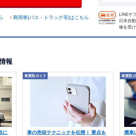
LINE
ら
商用車(バス・トラック等)はこちら
日本自動
修を受け
情報
車買取ガイド
車買取ガ
取に
車の売却テクニックを伝授！ 要点を
廃車