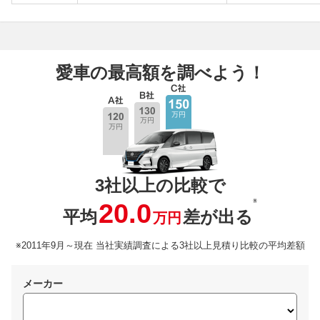
愛車の最高額を調べよう！
3社以上の比較で
※
20.0
平均
差が出る
万円
※2011年9月～現在 当社実績調査による3社以上見積り比較の平均差額
メーカー