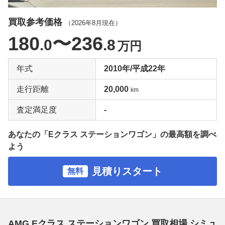
買取参考価格
（
2026年8月
現在）
180
〜236
.0
.8
万円
年式
2010年/平成22年
走行距離
20,000
km
査定満足度
-
あなたの「Eクラス ステーションワゴン」の最高額を調べ
よう
見積りスタート
無料
AMG Eクラス ステーションワゴン 買取相場 シミュ