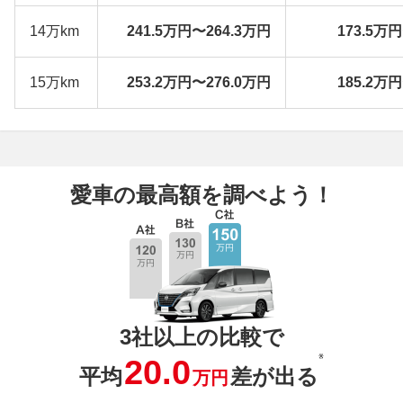
14万km
241.5万円〜264.3万円
173.5万
15万km
253.2万円〜276.0万円
185.2万
愛車の最高額を調べよう！
3社以上の比較で
※
20.0
平均
差が出る
万円