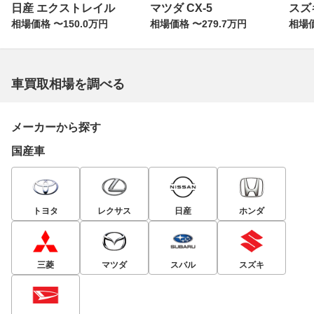
日産 エクストレイル
マツダ CX-5
スズ
相場価格 〜150.0万円
相場価格 〜279.7万円
相場価
車買取相場を調べる
メーカーから探す
国産車
トヨタ
レクサス
日産
ホンダ
三菱
マツダ
スバル
スズキ