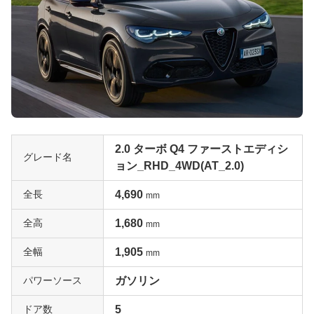
2.0 ターボ Q4 ファーストエディシ
グレード名
ョン_RHD_4WD(AT_2.0)
全長
4,690
mm
全高
1,680
mm
全幅
1,905
mm
パワーソース
ガソリン
ドア数
5