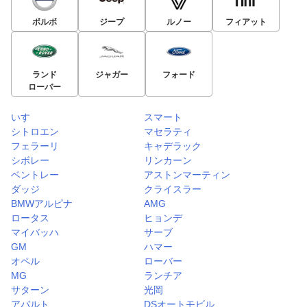
ボルボ
ジープ
ルノー
フィアット
ランド
ジャガー
フォード
ローバー
いすゞ
スマート
シトロエン
マセラティ
フェラーリ
キャデラック
シボレー
リンカーン
ベントレー
アストンマーティン
ダッジ
クライスラー
BMWアルピナ
AMG
ロータス
ヒョンデ
マイバッハ
サーブ
GM
ハマー
オペル
ローバー
MG
ランチア
サターン
光岡
アバルト
DSオートモビル