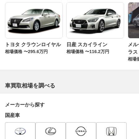
トヨタ クラウンロイヤル
日産 スカイライン
メル
相場価格 〜295.6万円
相場価格 〜116.2万円
ラス
相場価
車買取相場を調べる
メーカーから探す
国産車