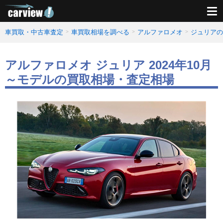
車買取・中古車査定
車買取相場を調べる
アルファロメオ
ジュリアの
アルファロメオ ジュリア 2024年10月
～モデルの買取相場・査定相場