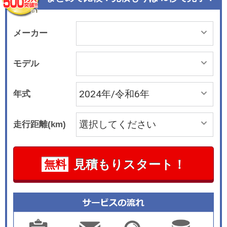
クティブサスペンションを標準装備している。 一
方、パワートレーンは通常モデルの「ヴェローチ
ェ」と同様で、最高出力206kW(280PS)、最大ト
メーカー
ルク400Nmを発生する2.0リッターガソリンター
ボエンジンと8ATを組み合わせる。 ボディカラー
モデル
は、イタリア国旗をイメージした「アルファレッ
ド」、「アルファホワイト」、「モントリオール
年式
グリーン」の3色を設定している。
走行距離(km)
見積もりスタート！
無料