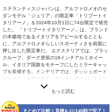
ステランティスジャパンは、アルファロメオのセ
ダンモデル「ジュリア」の限定車「トリブートイ
タリアーノ」を2024年10月1日に74台限定で発売
した。 「トリブートイタリアーノ」は、ブランド
の本拠地であるイタリアをアピールするととも
に、アルファロメオらしいスポーティさを前面に
押し出した限定車だ。 エクステリアでは、ブラッ
クルーフ、ダーク塗装の19インチアルミホイー
ル、イタリア国旗をモチーフにしたミラーキャッ
プを装備する。インテリアでは、ダッシュボード
とシート、ドアパネル、センターアームレストに
レッドステッチを加えたほか、前席ヘッドレスト
もっと読む
には専用ロゴとイタリア国旗の刺繍も施してい
る。 さらに走りの面では、おなじみのスポーツグ
レード「クアドリフォリオ」に搭載されているア
まとめて比較！見積もりは45秒で完了！