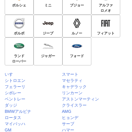
ポルシェ
ミニ
プジョー
アルファ
ロメオ
ボルボ
ジープ
ルノー
フィアット
ランド
ジャガー
フォード
ローバー
いすゞ
スマート
シトロエン
マセラティ
フェラーリ
キャデラック
シボレー
リンカーン
ベントレー
アストンマーティン
ダッジ
クライスラー
BMWアルピナ
AMG
ロータス
ヒョンデ
マイバッハ
サーブ
GM
ハマー