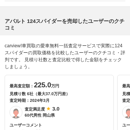
アバルト 124スパイダーを売却したユーザーのクチ
コミ
carview!車買取の愛車無料一括査定サービスで実際に124
スパイダーの買取価格を比較したユーザーのクチコミ・評
判です。 見積り社数と査定比較で得した金額をチェック
しましょう。
225.0
最高査定額：
万円
最
見積り数 6社（最大37.0万円差）
見積
査定時期：
2024年3月
査
3.0
査定満足度
60代男性 岡山県
ユーザーコメント
ユ