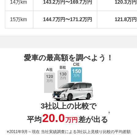
14万km
143.2万円〜169.7万円
120.3万
15万km
144.7万円〜171.2万円
121.8万
愛車の最高額を調べよう！
3社以上の比較で
※
20.0
平均
差が出る
万円
※2011年9月～現在 当社実績調査による3社以上見積り比較の平均差額