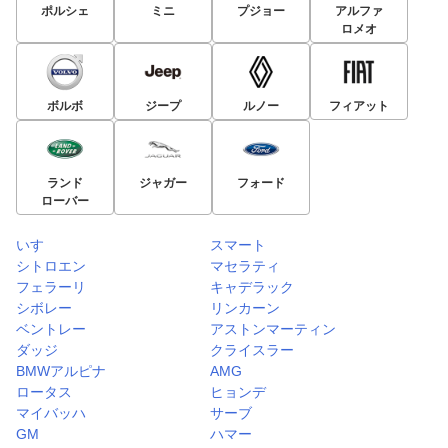
ポルシェ
ミニ
プジョー
アルファ
ロメオ
ボルボ
ジープ
ルノー
フィアット
ランド
ジャガー
フォード
ローバー
いすゞ
スマート
シトロエン
マセラティ
フェラーリ
キャデラック
シボレー
リンカーン
ベントレー
アストンマーティン
ダッジ
クライスラー
BMWアルピナ
AMG
ロータス
ヒョンデ
マイバッハ
サーブ
GM
ハマー