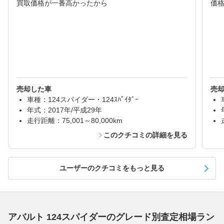
買取価格が一番高かったから
価格
売却した車
売
車種：124スパイダー・124ｽﾊﾟｲﾀﾞｰ
年式：2017年/平成29年
走行距離：75,001～80,000km
このクチコミの詳細を見る
ユーザーのクチコミをもっと見る
アバルト 124スパイダーのグレード別査定相場ラン