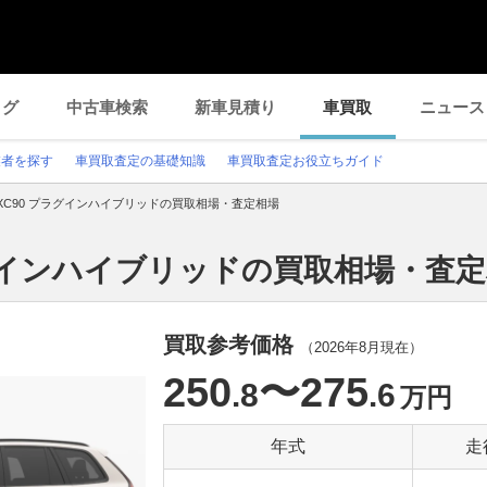
ログ
中古車検索
新車見積り
車買取
ニュース
業者を探す
車買取査定の基礎知識
車買取査定お役立ちガイド
XC90 プラグインハイブリッドの買取相場・査定相場
ラグインハイブリッドの買取相場・査
買取参考価格
（
2026年8月
現在）
250
〜275
.8
.6
万円
年式
走