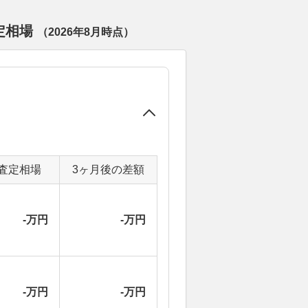
定相場
（
2026年8月
時点）
査定相場
3ヶ月後の差額
-万円
-万円
-万円
-万円