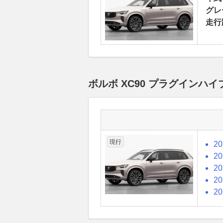
グレ
走行
ボルボ XC90 プラグインハ
現行
2
2
2
2
2