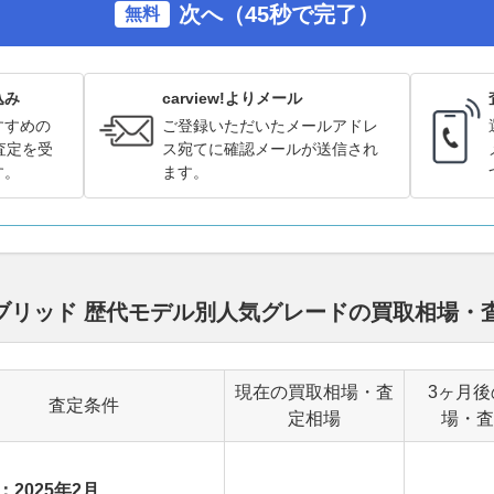
次へ（45秒で完了）
無料
込み
carview!よりメール
すすめの
ご登録いただいたメールアドレ
査定を受
ス宛てに確認メールが送信され
す。
ます。
ハイブリッド 歴代モデル別人気グレードの買取相場
現在の買取相場・査
3ヶ月後
査定条件
定相場
場・査
：2025年2月