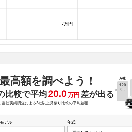
-万円
最高額を調べよう！
※
20.0
の比較で平均
差が出る
万円
現在 当社実績調査による3社以上見積り比較の平均差額
モデル
年式