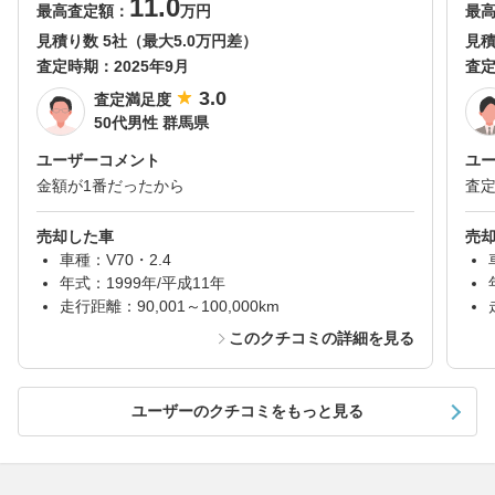
11.0
最高査定額：
万円
最
見積り数 5社（最大5.0万円差）
見積
査定時期：
2025年9月
査
3.0
査定満足度
50代男性 群馬県
ユーザーコメント
ユ
金額が1番だったから
査
売却した車
売
車種：V70・2.4
年式：1999年/平成11年
走行距離：90,001～100,000km
このクチコミの詳細を見る
ユーザーのクチコミをもっと見る