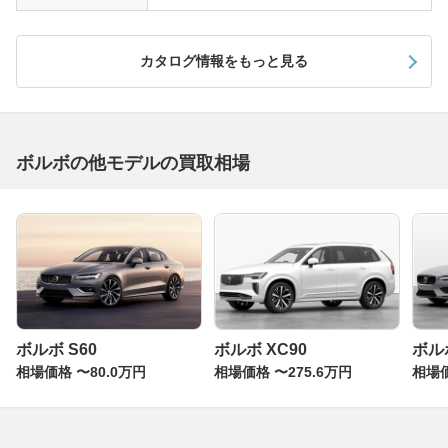
豪華な装備が与えられたグレードです。ざっとその内容を
挙げてみるとセミアニリンレザーのシート、ダークウォー
カタログ情報をもっと見る
ルナットウッドパネル、12セグ地上デジタルTVチューナ
ー、電動ガラスサンルーフ、プレミアム・サウンド・オー
ディオシステム、18インチアルミホイールなど、まさに
プレミアムと呼ぶにふさわしい内容です。また、安全機能
も最新モデル並みに充実していて、駐車の操作を自動で行
ボルボの他モデルの買取相場
ってくれるパーク・アシスト・パイロットや車線逸脱を防
止するレーン・キーピング・エイド(LKA)などが備わって
います。クラシックはボルボがモデル末期に追加する”お
約束”グレードで、装備が充実しているのでとても人気が
あります。一括査定では高い評価となるはずです。
ボルボ S60
ボルボ XC90
ボルボ
相場価格 〜80.0万円
相場価格 〜275.6万円
相場価