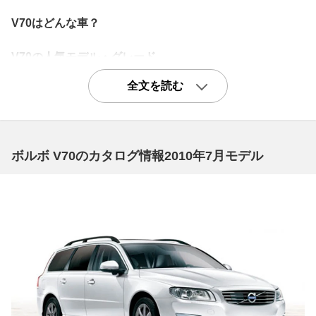
V70はどんな車？
V70の人気モデル・グレード
5気筒エンジンの初期のベーシックモデル「2.5TLE」
全文を読む
2.5TLEは2521ccの直列5気筒ターボエンジンを搭載した
グレードで、2011年に4気筒エンジンが登場するまではV
70のエントリーグレードでした。パワーは200ps、トルク
ボルボ V70のカタログ情報2010年7月モデル
は300Nmで、6速ATとの組み合わせにより1750kgの重量
を感じさせないほど活発な走りを見せてくれます。ベーシ
ックグレードとはいえ装備は充実しており、フロント8ウ
エイパワーシート、パワーテールゲート、本革ステアリン
グホイールに本革シフトノブ、リヤシートのオーディオコ
ントロールなど、ほぼフル装備。上位グレードとの違いは
ホイールが16インチとなることと、オーディオが80Wの
スタンダード仕様となること、クルーズコントロールが備
わらないことくらいです。それから4WDの設定はなく、F
Fのみであるのも特徴です。価格に対するバリューは非常