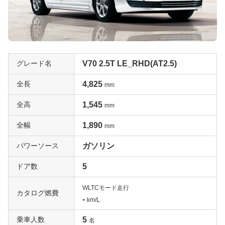
に高いグレードなので、中古車市場でも人気があります。
ぜひ一括査定を試してみてください。
パワフルな走りと豪華な装備が魅力「T6 AWD」
3Lの直列6気筒ターボを搭載したV70のフラッグシップグ
グレード名
V70 2.5T LE_RHD(AT2.5)
レード。285ps/400Nmという高性能で、4WDを採用して
いるのであらゆる環境で安定した走りを味わうことができ
全長
4,825
mm
ます。装備も充実していて、ベンチレーション機能付きの
全高
1,545
mm
レザーシート、ドライビングモード切り替え式のアクティ
ブパフォーマンスシャシー、アダプティブ・クルーズ・コ
全幅
1,890
mm
ントロール、レーン・デパーチャー・ウォーニング、18
インチホイール、650Wのプレミアムオーディオなど、も
パワーソース
ガソリン
うこれ以上望むものはほとんどありません。最高級グレー
ドア数
5
ドは安定した人気があるので、一括査定でも高評価は確実
でしょう。
WLTCモード走行
カタログ燃費
-
km/L
V70の最後を飾る装備充実グレード「T5 Classic」
乗車人数
5
V70のモデル末期に近い2015年に登場したT5 Classicは、
名