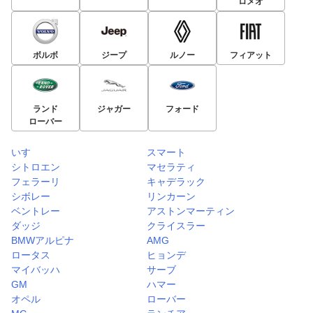
ロメオ
ボルボ
ジープ
ルノー
フィアット
ランド
ジャガー
フォード
ローバー
いすゞ
スマート
シトロエン
マセラティ
フェラーリ
キャデラック
シボレー
リンカーン
ベントレー
アストンマーティン
ダッジ
クライスラー
BMWアルピナ
AMG
ロータス
ヒョンデ
マイバッハ
サーブ
GM
ハマー
オペル
ローバー