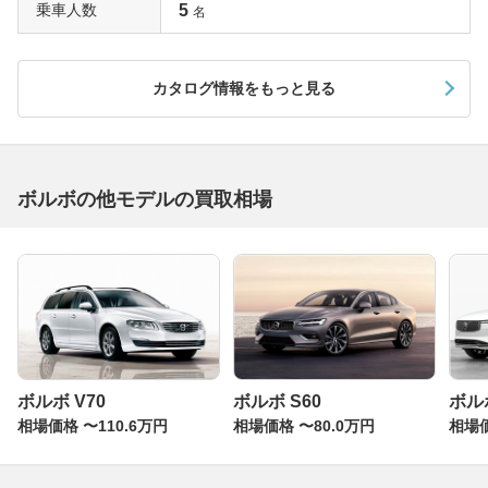
乗車人数
5
名
カタログ情報をもっと見る
ボルボの他モデルの買取相場
ボルボ V70
ボルボ S60
ボルボ
相場価格 〜110.6万円
相場価格 〜80.0万円
相場価