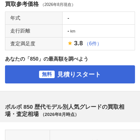
買取参考価格
（
2026年8月
現在）
年式
-
走行距離
-
km
3.8
査定満足度
（6件）
あなたの「850」の最高額を調べよう
見積りスタート
無料
ボルボ 850 歴代モデル別人気グレードの買取相
場・査定相場
（
2026年8月
時点）