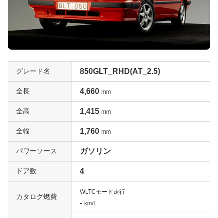
グレード名
850GLT_RHD(AT_2.5)
全長
4,660
mm
全高
1,415
mm
全幅
1,760
mm
パワーソース
ガソリン
ドア数
4
WLTCモード走行
カタログ燃費
-
km/L