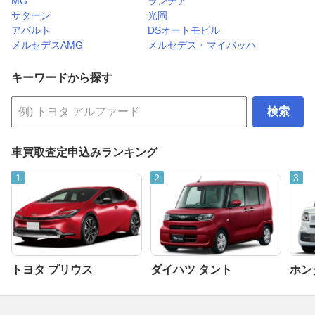
MG
ランチア
サターン
光岡
アバルト
DSオートモビル
メルセデスAMG
メルセデス・マイバッハ
キーワードから探す
検索
車買取査定申込みランキング
トヨタ プリウス
ダイハツ タント
ホンダ