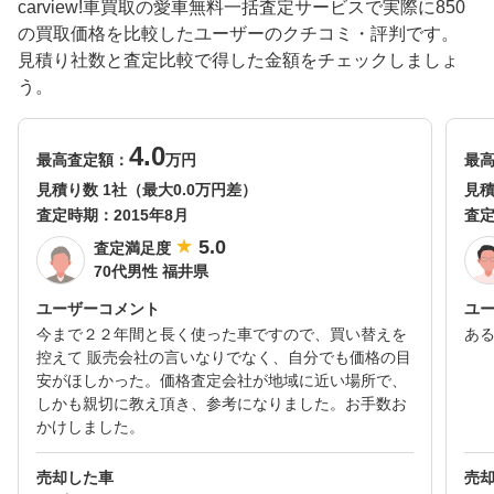
carview!車買取の愛車無料一括査定サービスで実際に850
の買取価格を比較したユーザーのクチコミ・評判です。
見積り社数と査定比較で得した金額をチェックしましょ
う。
4.0
最高査定額：
万円
最
見積り数 1社（最大0.0万円差）
見積
査定時期：
2015年8月
査
5.0
査定満足度
70代男性 福井県
ユーザーコメント
ユ
今まで２２年間と長く使った車ですので、買い替えを
あ
控えて 販売会社の言いなりでなく、自分でも価格の目
安がほしかった。価格査定会社が地域に近い場所で、
しかも親切に教え頂き、参考になりました。お手数お
かけしました。
売却した車
売