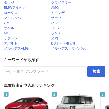
ダッジ
クライスラー
BMWアルピナ
AMG
ロータス
ヒョンデ
マイバッハ
サーブ
GM
ハマー
オペル
ローバー
MG
ランチア
サターン
光岡
アバルト
DSオートモビル
メルセデスAMG
メルセデス・マイバッハ
キーワードから探す
検索
車買取査定申込みランキング