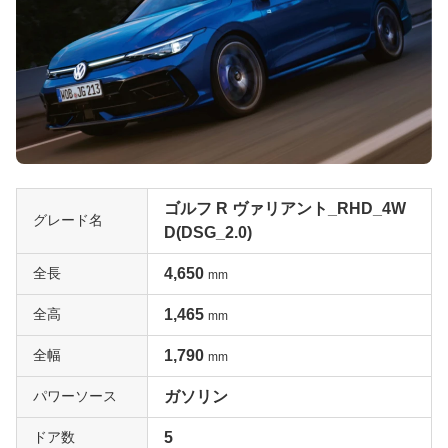
ゴルフ R ヴァリアント_RHD_4W
グレード名
D(DSG_2.0)
全長
4,650
mm
全高
1,465
mm
全幅
1,790
mm
パワーソース
ガソリン
ドア数
5