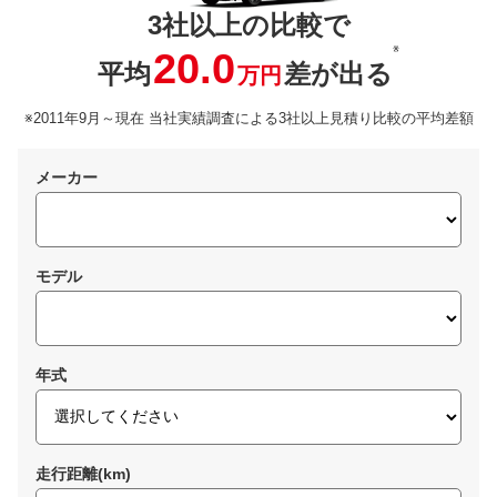
3社以上の比較で
※
20.0
平均
差が出る
万円
※2011年9月～現在 当社実績調査による3社以上見積り比較の平均差額
メーカー
モデル
年式
走行距離(km)