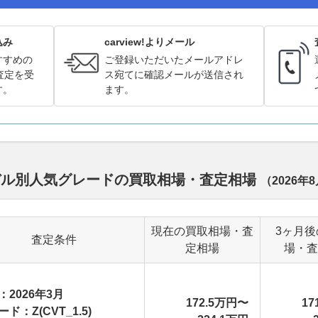
込み
carview!よりメール
すすめの
ご登録いただいたメールアドレ
査定を受
ス宛てに確認メールが送信され
す。
ます。
デル別人気グレードの買取相場・査定相場
（
2026年
現在の買取相場・査
3ヶ月後
査定条件
定相場
場・査
：2026年3月
172.5万円〜
17
ド：Z(CVT_1.5)