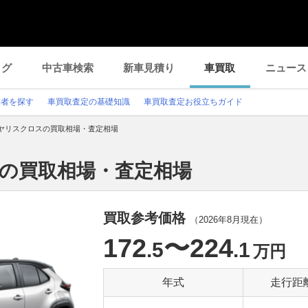
ログ
中古車検索
新車見積り
車買取
ニュース
業者を探す
車買取査定の基礎知識
車買取査定お役立ちガイド
ヤリスクロスの買取相場・査定相場
スの買取相場・査定相場
買取参考価格
（
2026年8月
現在）
172
〜224
.5
.1
万円
年式
走行距