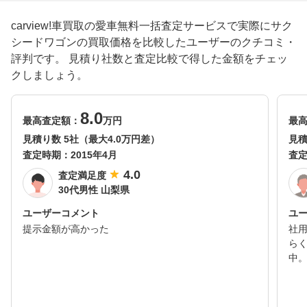
carview!車買取の愛車無料一括査定サービスで実際にサク
シードワゴンの買取価格を比較したユーザーのクチコミ・
評判です。 見積り社数と査定比較で得した金額をチェッ
クしましょう。
8.0
最高査定額：
万円
最
見積り数 5社（最大4.0万円差）
見積
査定時期：
2015年4月
査
4.0
査定満足度
30代男性 山梨県
ユーザーコメント
ユ
提示金額が高かった
社
ら
中