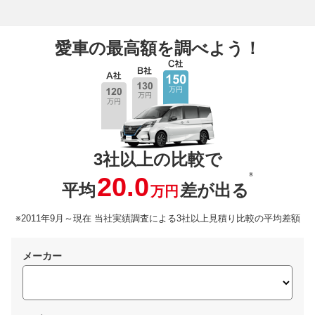
愛車の最高額を調べよう！
3社以上の比較で
※
20.0
平均
差が出る
万円
※2011年9月～現在 当社実績調査による3社以上見積り比較の平均差額
メーカー