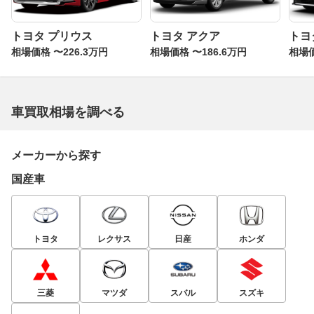
トヨタ プリウス
トヨタ アクア
トヨ
相場価格 〜226.3万円
相場価格 〜186.6万円
相場価
車買取相場を調べる
メーカーから探す
国産車
トヨタ
レクサス
日産
ホンダ
三菱
マツダ
スバル
スズキ