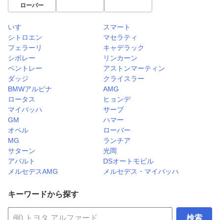
ローバー
いすゞ
スマート
シトロエン
マセラティ
フェラーリ
キャデラック
シボレー
リンカーン
ベントレー
アストンマーティン
ダッジ
クライスラー
BMWアルピナ
AMG
ロータス
ヒョンデ
マイバッハ
サーブ
GM
ハマー
オペル
ローバー
MG
ランチア
サターン
光岡
アバルト
DSオートモビル
メルセデスAMG
メルセデス・マイバッハ
キーワードから探す
検索