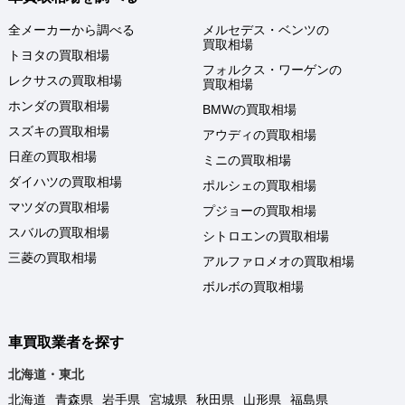
全メーカーから調べる
メルセデス・ベンツの
買取相場
トヨタの買取相場
フォルクス・ワーゲンの
レクサスの買取相場
買取相場
ホンダの買取相場
BMWの買取相場
スズキの買取相場
アウディの買取相場
日産の買取相場
ミニの買取相場
ダイハツの買取相場
ポルシェの買取相場
マツダの買取相場
プジョーの買取相場
スバルの買取相場
シトロエンの買取相場
三菱の買取相場
アルファロメオの買取相場
ボルボの買取相場
車買取業者を探す
北海道・東北
北海道
青森県
岩手県
宮城県
秋田県
山形県
福島県