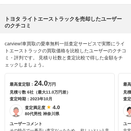
トヨタ ライトエーストラックを売却したユーザー
のクチコミ
carview!車買取の愛車無料一括査定サービスで実際にライ
トエーストラックの買取価格を比較したユーザーのクチコ
ミ・評判です。 見積り社数と査定比較で得した金額をチ
ェックしましょう。
24.0
最高査定額：
万円
最
見積り数 6社（最大11.0万円差）
見積
査定時期：
2023年10月
査
4.0
査定満足度
80代男性 神奈川県
ユーザーコメント
ユ
その時点で一番高い査定だったため。 欲しいという意
非