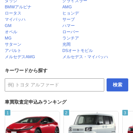
ダッジ
クライスラー
BMWアルピナ
AMG
ロータス
ヒョンデ
マイバッハ
サーブ
GM
ハマー
オペル
ローバー
MG
ランチア
サターン
光岡
アバルト
DSオートモビル
メルセデスAMG
メルセデス・マイバッハ
キーワードから探す
検索
車買取査定申込みランキング