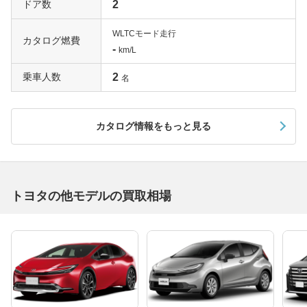
ドア数
2
WLTCモード走行
カタログ燃費
-
km/L
乗車人数
2
名
カタログ情報をもっと見る
トヨタの他モデルの買取相場