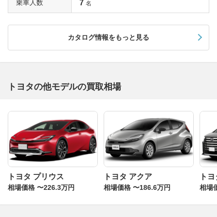
乗車人数
7
名
カタログ情報をもっと見る
トヨタの他モデルの買取相場
トヨタ プリウス
トヨタ アクア
トヨ
相場価格 〜226.3万円
相場価格 〜186.6万円
相場価