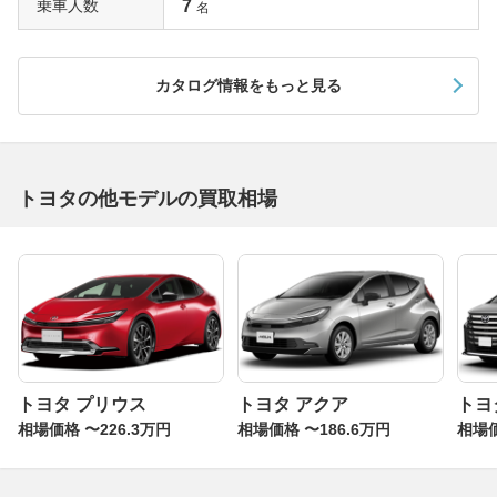
乗車人数
7
名
カタログ情報をもっと見る
トヨタの他モデルの買取相場
トヨタ プリウス
トヨタ アクア
トヨ
相場価格 〜226.3万円
相場価格 〜186.6万円
相場価