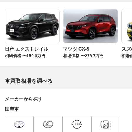
日産 エクストレイル
マツダ CX-5
スズ
相場価格 〜150.0万円
相場価格 〜279.7万円
相場価
車買取相場を調べる
メーカーから探す
国産車