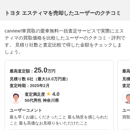
トヨタ エスティマを売却したユーザーのクチコミ
carview!車買取の愛車無料一括査定サービスで実際にエス
ティマの買取価格を比較したユーザーのクチコミ・評判で
す。 見積り社数と査定比較で得した金額をチェックしま
しょう。
25.0
最高査定額：
万円
最
見積り数 6社（最大10.0万円差）
見積
査定時期：
2025年2月
査
4.0
査定満足度
50代男性 神奈川県
ユーザーコメント
ユ
最も早くお越しくださったこと 最も熱意を感じられた
買
こと 最も高価なお見積りをいただけたこと