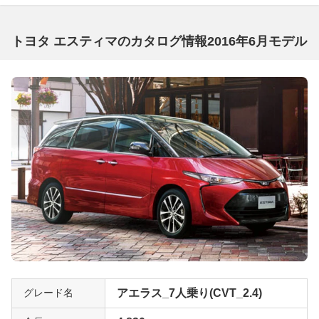
り、プレミアムGはシリーズの最上級グレードとなる。こ
のグレードにはパワーバックドア、木目調＆本革巻きステ
トヨタ エスティマのカタログ情報2016年6月モデル
アリング＆シフトノブ、ブランノーブ（ヌバック調ファブ
リック）＋合成皮革のシート表皮、サードシートの電動格
納機構が標準となるなど、シリーズ中でもっとも贅沢な仕
様となる。注目モデルだけにガソリン＆ハイブリッドを問
わず、一括査定を申し込んでみることをオススメしたい。
グレード名
アエラス_7人乗り(CVT_2.4)