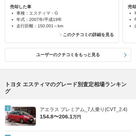
売却した車
売
車種：エスティマ・G
年式：2007年/平成19年
走行距離：150,001～km
このクチコミの詳細を見る
ユーザーのクチコミをもっと見る
トヨタ エスティマのグレード別査定相場ランキン
グ
アエラス プレミアム_7人乗り(CVT_2.4)
154.8〜206.1
万円