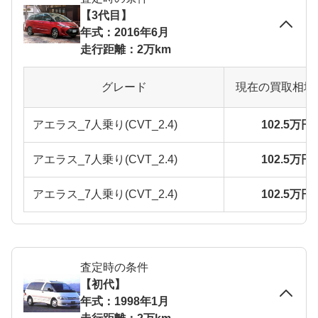
【3代目】
年式：2016年6月
走行距離：2万km
グレード
現在の買取相場
アエラス_7人乗り(CVT_2.4)
102.5万円
アエラス_7人乗り(CVT_2.4)
102.5万円
アエラス_7人乗り(CVT_2.4)
102.5万円
査定時の条件
【初代】
年式：1998年1月