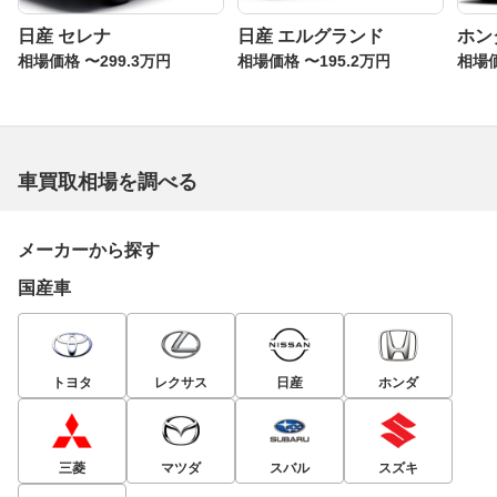
日産 セレナ
日産 エルグランド
ホン
相場価格 〜299.3万円
相場価格 〜195.2万円
相場価
車買取相場を調べる
メーカーから探す
国産車
トヨタ
レクサス
日産
ホンダ
三菱
マツダ
スバル
スズキ