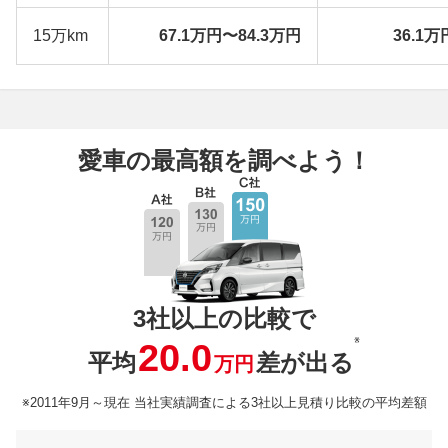
15万km
67.1万円〜84.3万円
36.1万
愛車の最高額を調べよう！
3社以上の比較で
※
20.0
平均
差が出る
万円
※2011年9月～現在 当社実績調査による3社以上見積り比較の平均差額