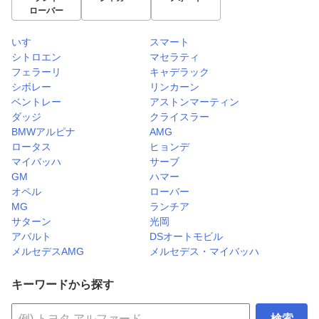
ローバー
いすゞ
スマート
シトロエン
マセラティ
フェラーリ
キャデラック
シボレー
リンカーン
ベントレー
アストンマーティン
ダッジ
クライスラー
BMWアルピナ
AMG
ロータス
ヒョンデ
マイバッハ
サーブ
GM
ハマー
オペル
ローバー
MG
ランチア
サターン
光岡
アバルト
DSオートモビル
メルセデスAMG
メルセデス・マイバッハ
キーワードから探す
検索