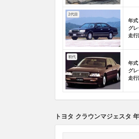
2代目
年式
グレ
走行
初代
年式
グレ
走行
トヨタ クラウンマジェスタ 