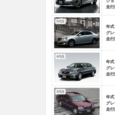
ジョン
走行
5代目
年式
グレ
走行
4代目
年式
グレ
走行
3代目
年式
グレ
走行