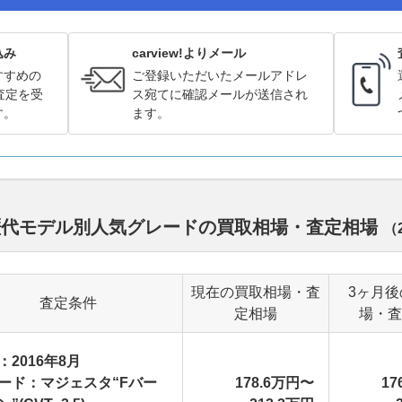
込み
carview!よりメール
すすめの
ご登録いただいたメールアドレ
査定を受
ス宛てに確認メールが送信され
す。
ます。
 歴代モデル別人気グレードの買取相場・査定相場
（
現在の買取相場・査
3ヶ月後
査定条件
定相場
場・査
：2016年8月
ード：マジェスタ“Fバー
178.6万円〜
17