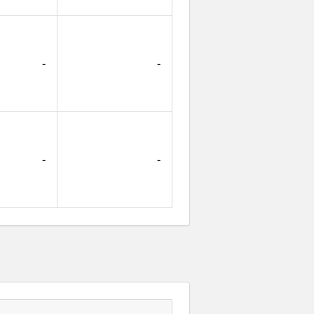
-
-
-
-