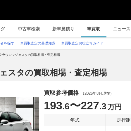
ログ
中古車検索
新車見積り
車買取
ニュース
業者を探す
車買取査定の基礎知識
車買取査定お役立ちガイド
クラウンマジェスタの買取相場・査定相場
ジェスタの買取相場・査定相場
買取参考価格
（
2026年8月
現在）
193
〜227
.6
.3
万円
年式
走行距