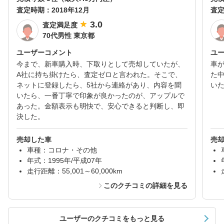
査定時期：
2018年12月
査
3.0
査定満足度
70代男性 東京都
ユーザーコメント
ユ
今まで、新車購入時、下取りとして売却していたが、
車
A社に持ち掛けたら、査定ゼロと言われた。そこで、
た
ネットに登録したら、5社から連絡があり、内容を聞
い
いたら、一番丁寧で印象が良かったのが、アップルで
あった。金額表示も明快で、安心できると判断し、即
決した。
売却した車
売
車種：コロナ・その他
年式：1995年/平成07年
走行距離：55,001～60,000km
このクチコミの詳細を見る
ユーザーのクチコミをもっと見る