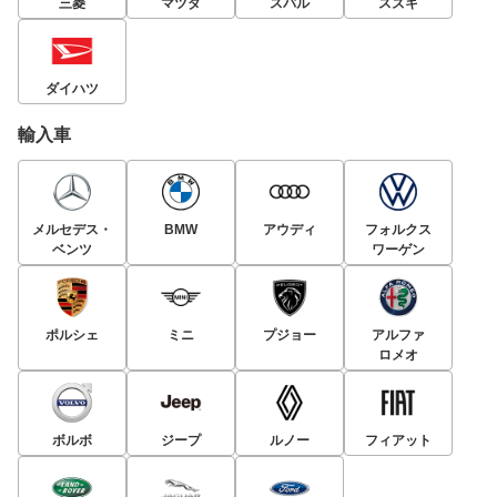
三菱
マツダ
スバル
スズキ
ダイハツ
輸入車
メルセデス・
BMW
アウディ
フォルクス
ベンツ
ワーゲン
ポルシェ
ミニ
プジョー
アルファ
ロメオ
ボルボ
ジープ
ルノー
フィアット