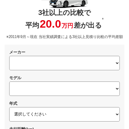
3社以上の比較で
※
20.0
平均
差が出る
万円
※2011年9月～現在 当社実績調査による3社以上見積り比較の平均差額
メーカー
モデル
年式
走行距離(km)