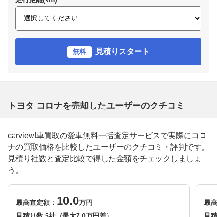
見積りスタート
無料
トヨタ コロナを売却したユーザーのクチコミ
carview!車買取の愛車無料一括査定サービスで実際にコロ
ナの買取価格を比較したユーザーのクチコミ・評判です。
見積り社数と査定比較で得した金額をチェックしましょ
う。
10.0
最高査定額：
万円
最
見積り数 5社（最大7.0万円差）
見積