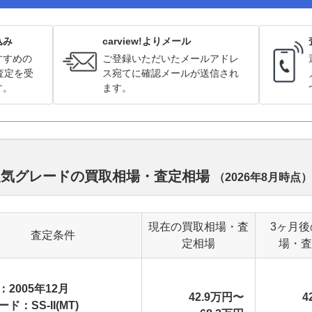
込み
carview!よりメール
すすめの
ご登録いただいたメールアドレ
査定を受
ス宛てに確認メールが送信され
す。
ます。
人気グレードの買取相場・査定相場
（
2026年8月
時点）
現在の買取相場・査
3ヶ月後
査定条件
定相場
場・査
：2005年12月
42.9万円〜
4
ド：SS-II(MT)