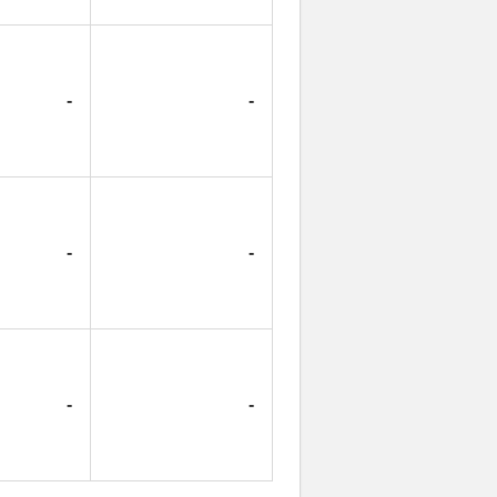
-
-
-
-
-
-