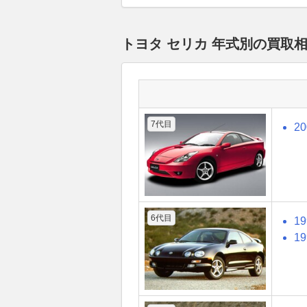
トヨタ セリカ 年式別の買取
7代目
2
6代目
1
1