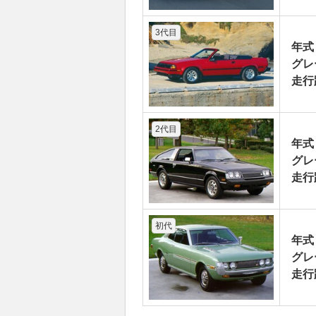
3代目
年式
グレ
走行
2代目
年式
グレ
走行
初代
年式
グレ
走行