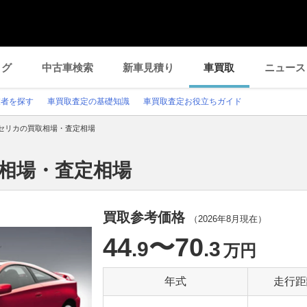
ログ
中古車検索
新車見積り
車買取
ニュース
業者を探す
車買取査定の基礎知識
車買取査定お役立ちガイド
セリカの買取相場・査定相場
取相場・査定相場
買取参考価格
（
2026年8月
現在）
44
〜70
.9
.3
万円
年式
走行距