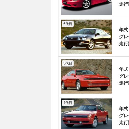
走行
6代目
年式
グレ
走行
5代目
年式
グレ
走行
4代目
年式
グレ
走行