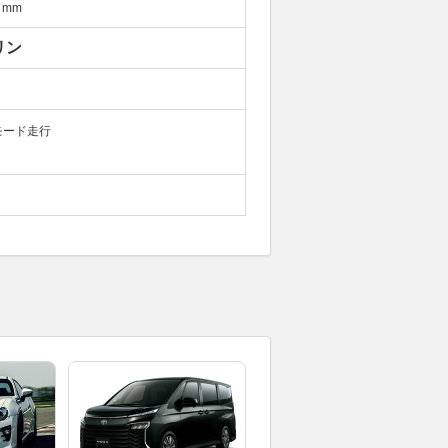
mm
リン
モード走行