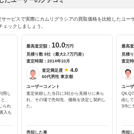
却したユーザーのクチコミ
一括査定サービスで実際にカムリグラシアの買取価格を比較したユー
チェックしましょう。
10.0
最高査定額：
万円
最高査
見積り数 8社（最大2.7万円差）
見積り
査定時期：
2014年10月
査定時
4.0
査定満足度
60代男性 東京都
ユーザーコメント
ユーザ
利用し
査定依頼した当日に3社から見積りに来ら
Q6,
とと、
れ、その場で売却先、価格を決定し契約し
由して
じられ
た。
3/9
車購入も
売却した車
売却し