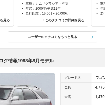
車種：カムリグラシア・不明
車
年式：2000年/平成12年
年
走行距離：15,001～20,000km
走行
細を見る
このクチコミの詳細を見る
ユーザーのクチコミをもっと見る
グ情報1998年8月モデル
グレード名
ワゴン
全長
4,775
全高
1,470