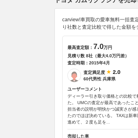
トヨタ カムリグラシアを売
carview!車買取の愛車無料
り社数と査定比較で得した金額を
7.0
最高査定額：
万円
見積り数 8社（最大4.0万円差）
査定時期：
2015年4月
2.0
査定満足度
60代男性 兵庫県
ユーザーコメント
ディーラー引き取り価格との比較で
た。 UMCの査定が最高であったこ
担当者の説明が明快かつ誠実さが感
たのでほぼ決めている。 TAXは新
進めて、２度も足を...
売却した車