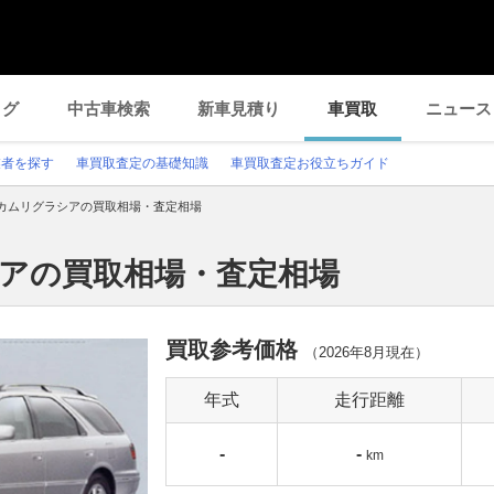
ログ
中古車検索
新車見積り
車買取
ニュース
業者を探す
車買取査定の基礎知識
車買取査定お役立ちガイド
カムリグラシアの買取相場・査定相場
シアの買取相場・査定相場
買取参考価格
（
2026年8月
現在）
年式
走行距離
-
-
km