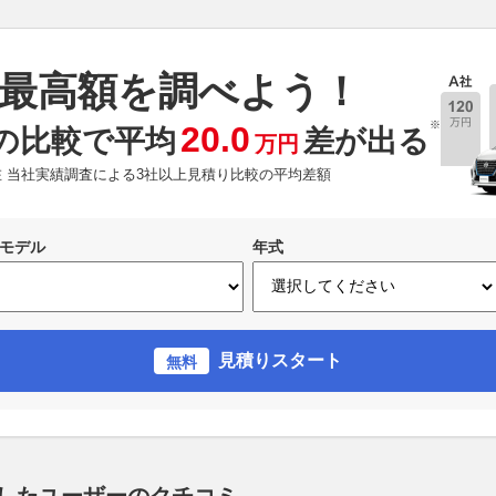
最高額を調べよう！
※
20.0
の比較で平均
差が出る
万円
現在 当社実績調査による3社以上見積り比較の平均差額
モデル
年式
見積りスタート
無料