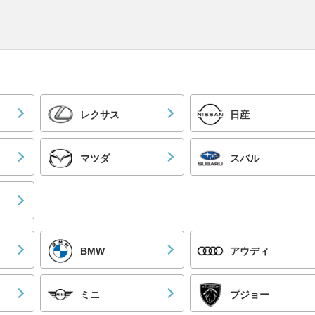
レクサス
日産
マツダ
スバル
BMW
アウディ
ミニ
プジョー