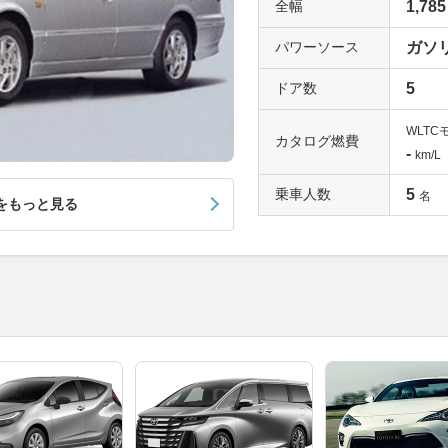
全幅
1,785
パワーソース
ガソ
ドア数
5
WLTC
カタログ燃費
-
km/L
乗車人数
5
名
をもっと見る