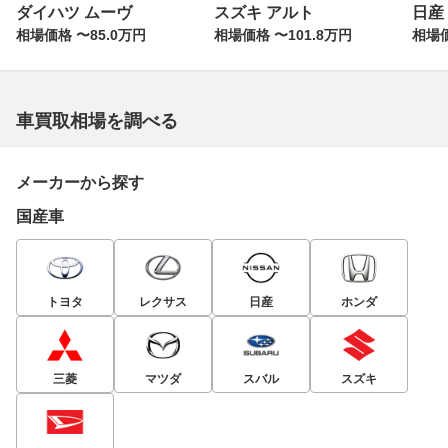
ダイハツ ムーヴ
スズキ アルト
日産
相場価格 〜85.0万円
相場価格 〜101.8万円
相場価
車買取相場を調べる
メーカーから探す
国産車
トヨタ
レクサス
日産
ホンダ
三菱
マツダ
スバル
スズキ