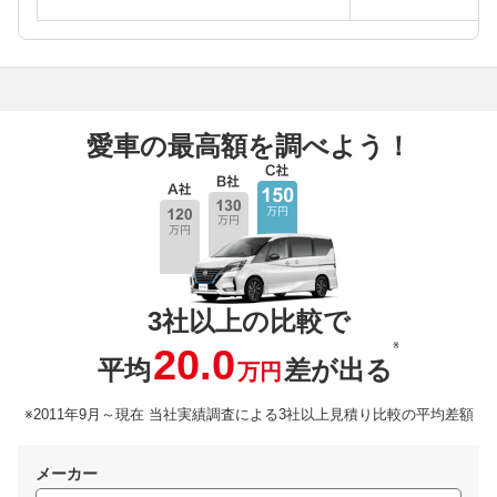
愛車の最高額を調べよう！
3社以上の比較で
※
20.0
平均
差が出る
万円
※2011年9月～現在 当社実績調査による3社以上見積り比較の平均差額
メーカー